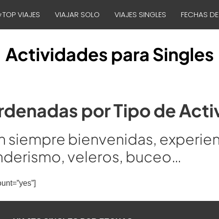
⭐TOP VIAJES
VIAJAR SOLO
VIAJES SINGLES
FECHAS DE
Actividades para Singles
rdenadas por Tipo de Acti
n siempre bienvenidas, experien
nderismo, veleros, buceo…
unt=”yes”]