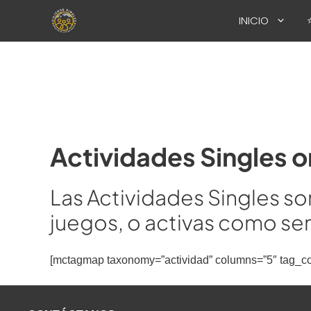
Saltar
INICIO
al
contenido
Actividades Singles o
Las Actividades Singles so
juegos, o activas como se
[mctagmap taxonomy=”actividad” columns=”5″ tag_co