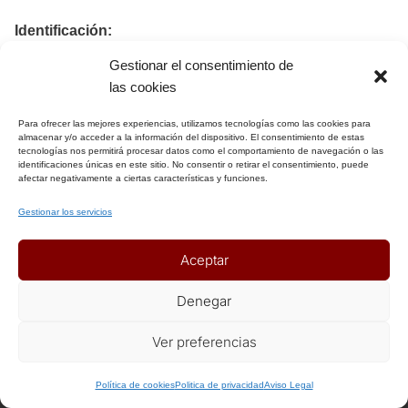
Identificación:
Gestionar el consentimiento de
Himba Tours, S.L.
las cookies
Domicilio Social: Unió 11 08302 – Mataró
C.I.F. B 65239667
Para ofrecer las mejores experiencias, utilizamos tecnologías como las cookies para
almacenar y/o acceder a la información del dispositivo. El consentimiento de estas
e-Mail: himba@himbatours.com
tecnologías nos permitirá procesar datos como el comportamiento de navegación o las
Nº Licencia de Turismo: GC.- 1841
identificaciones únicas en este sitio. No consentir o retirar el consentimiento, puede
afectar negativamente a ciertas características y funciones.
Himba Tours S.L. es una sociedad inscrita en el registro
mercantil de Barcelona TOMO 41656, FOLIO 69, HOJA
Gestionar los servicios
B392242.
Aceptar
Denegar
Ver preferencias
CONTÁCTANOS
Política de cookies
Politica de privacidad
Aviso Legal
HIMBA TOURS, S.L.