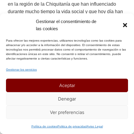
en la región de la Chiquitanía que han influenciado
durante mucho tiempo la vida social y que hoy día han
sido declaradas Patrimonio de la Humanidad por la
Gestionar el consentimiento de
Unesco. En el siglo XX con el descubrimiento de una
las cookies
importante actividad petrolera, la ciudad empezó a
Para ofrecer las mejores experiencias, utilizamos tecnologías como las cookies para
desarrollar una fuerte economía tanto en hidrocarburos
almacenar y/o acceder a la información del dispositivo. El consentimiento de estas
como en agricultura a grandes escalas con cultivos de
tecnologías nos permitirá procesar datos como el comportamiento de navegación o las
identificaciones únicas en este sitio. No consentir o retirar el consentimiento, puede
caña de azúcar, girasoles, soja, algodón, sorgo, arroz y
afectar negativamente a ciertas características y funciones.
una ganadería de raza para exportación de carne. Hoy
Gestionar los servicios
la ciudad es la más grande del País y su centro
económico principal y mezcla la parte colonial de la
Aceptar
ciudad con barrios modernos, pero ha guardado su
sentido de la hospitalidad y vida exuberante. Santa
Denegar
Cruz es también la puerta de entrada de las líneas
aéreas internacionales y en el futuro será un importante
Ver preferencias
centro aéreo para esta parte del continente por su
+ Info o Reserva
proximidad con Buenos Aires, Santiago de Chile, Lima
Política de cookies
Politica de privacidad
Aviso Legal
y Sao Paulo.