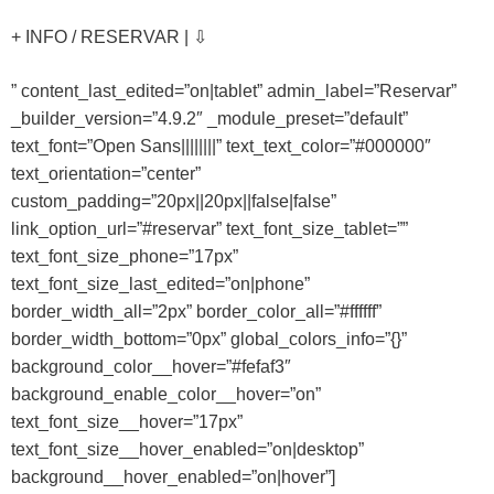
+ INFO / RESERVAR | ⇩
” content_last_edited=”on|tablet” admin_label=”Reservar”
_builder_version=”4.9.2″ _module_preset=”default”
text_font=”Open Sans||||||||” text_text_color=”#000000″
text_orientation=”center”
custom_padding=”20px||20px||false|false”
link_option_url=”#reservar” text_font_size_tablet=””
text_font_size_phone=”17px”
text_font_size_last_edited=”on|phone”
border_width_all=”2px” border_color_all=”#ffffff”
border_width_bottom=”0px” global_colors_info=”{}”
background_color__hover=”#fefaf3″
background_enable_color__hover=”on”
text_font_size__hover=”17px”
text_font_size__hover_enabled=”on|desktop”
background__hover_enabled=”on|hover”]