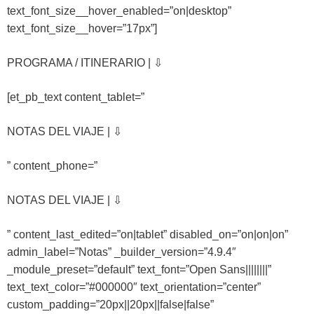
text_font_size__hover_enabled=”on|desktop”
text_font_size__hover=”17px”]
PROGRAMA / ITINERARIO | ⇩
[et_pb_text content_tablet=”
NOTAS DEL VIAJE | ⇩
” content_phone=”
NOTAS DEL VIAJE | ⇩
” content_last_edited=”on|tablet” disabled_on=”on|on|on”
admin_label=”Notas” _builder_version=”4.9.4″
_module_preset=”default” text_font=”Open Sans||||||||”
text_text_color=”#000000″ text_orientation=”center”
custom_padding=”20px||20px||false|false”