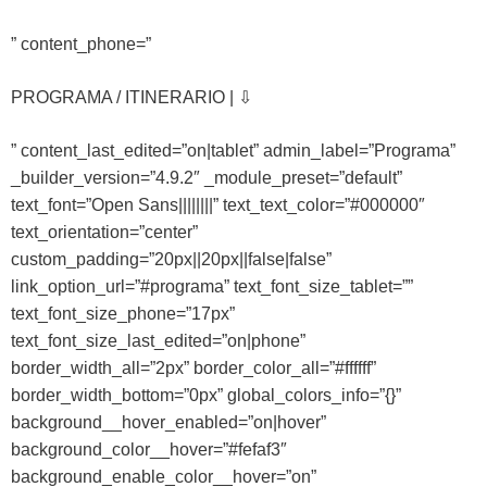
” content_phone=”
PROGRAMA / ITINERARIO | ⇩
” content_last_edited=”on|tablet” admin_label=”Programa”
_builder_version=”4.9.2″ _module_preset=”default”
text_font=”Open Sans||||||||” text_text_color=”#000000″
text_orientation=”center”
custom_padding=”20px||20px||false|false”
link_option_url=”#programa” text_font_size_tablet=””
text_font_size_phone=”17px”
text_font_size_last_edited=”on|phone”
border_width_all=”2px” border_color_all=”#ffffff”
border_width_bottom=”0px” global_colors_info=”{}”
background__hover_enabled=”on|hover”
background_color__hover=”#fefaf3″
background_enable_color__hover=”on”