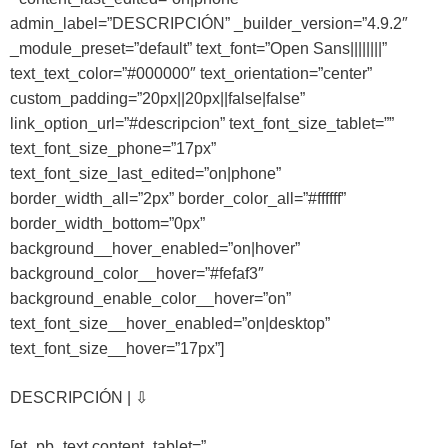
admin_label=”DESCRIPCIÓN” _builder_version=”4.9.2″
_module_preset=”default” text_font=”Open Sans||||||||”
text_text_color=”#000000″ text_orientation=”center”
custom_padding=”20px||20px||false|false”
link_option_url=”#descripcion” text_font_size_tablet=””
text_font_size_phone=”17px”
text_font_size_last_edited=”on|phone”
border_width_all=”2px” border_color_all=”#ffffff”
border_width_bottom=”0px”
background__hover_enabled=”on|hover”
background_color__hover=”#fefaf3″
background_enable_color__hover=”on”
text_font_size__hover_enabled=”on|desktop”
text_font_size__hover=”17px”]
DESCRIPCIÓN | ⇩
[et_pb_text content_tablet=”