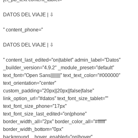
DATOS DEL VIAJE | ⇩
” content_phone=”
DATOS DEL VIAJE | ⇩
” content_last_edited=”on|tablet” admin_label=”Datos”
_builder_version=”4.9.2″ _module_preset=”default”
text_font=”Open Sans||||||||” text_text_color=”#000000″
text_orientation=”center”
custom_padding=”20px||20px||false|false”
link_option_url=”#datos” text_font_size_tablet=””
text_font_size_phone=”17px”
text_font_size_last_edited=”on|phone”
border_width_all=”2px” border_color_all=”#ffffff”
border_width_bottom=”0px”
background__hover_enabled=”on|hover”