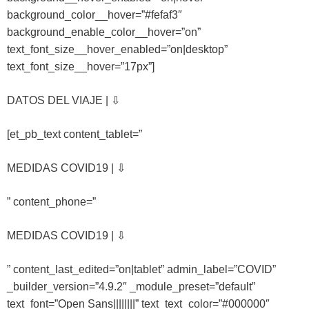
background_color__hover=”#fefaf3″
background_enable_color__hover=”on”
text_font_size__hover_enabled=”on|desktop”
text_font_size__hover=”17px”]
DATOS DEL VIAJE | ⇩
[et_pb_text content_tablet=”
MEDIDAS COVID19 | ⇩
” content_phone=”
MEDIDAS COVID19 | ⇩
” content_last_edited=”on|tablet” admin_label=”COVID”
_builder_version=”4.9.2″ _module_preset=”default”
text_font=”Open Sans||||||||” text_text_color=”#000000″