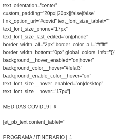
text_orientation=”center”
custom_padding=”20px||20px||false|false”
link_option_url=”#covid” text_font_size_tablet=””
text_font_size_phone=”17px”
text_font_size_last_edited=”on|phone”
border_width_all=”2px” border_color_all=”#ffffff”
border_width_bottom=”0px” global_colors_info=”{}”
background__hover_enabled=”on|hover”
background_color__hover=”#fefaf3″
background_enable_color__hover=”on”
text_font_size__hover_enabled=”on|desktop”
text_font_size__hover=”17px”]
MEDIDAS COVID19 | ⇩
[et_pb_text content_tablet=”
PROGRAMA / ITINERARIO | ⇩