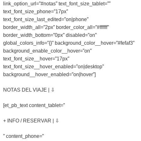
link_option_url=”#notas” text_font_size_tablet=””
text_font_size_phone=”17px”
text_font_size_last_edited=”on|phone”
border_width_all=”2px” border_color_all=”#ffffff”
border_width_bottom=”0px” disabled=”on”
global_colors_info=”{}” background_color__hover=”#fefaf3″
background_enable_color__hover=”on”
text_font_size__hover=”17px”
text_font_size__hover_enabled=”on|desktop”
background__hover_enabled=”on|hover”]
NOTAS DEL VIAJE | ⇩
[et_pb_text content_tablet=”
+ INFO / RESERVAR | ⇩
” content_phone=”