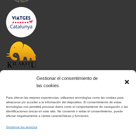
Gestionar el consentimiento de
INFORMACIÓN
las cookies
Para ofrecer las mejores experiencias, utilizamos tecnologías como las cookies para
Aviso Legal
almacenar y/o acceder a la información del dispositivo. El consentimiento de estas
tecnologías nos permitirá procesar datos como el comportamiento de navegación o las
Política de Privacidad
identificaciones únicas en este sitio. No consentir o retirar el consentimiento, puede
Política de Cookies
afectar negativamente a ciertas características y funciones.
Condiciones Generales
Gestionar los servicios
Notas Generales del viaje