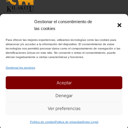
Gestionar el consentimiento de
INFORMACIÓN
las cookies
Para ofrecer las mejores experiencias, utilizamos tecnologías como las cookies para
Aviso Legal
almacenar y/o acceder a la información del dispositivo. El consentimiento de estas
tecnologías nos permitirá procesar datos como el comportamiento de navegación o las
Política de Privacidad
identificaciones únicas en este sitio. No consentir o retirar el consentimiento, puede
afectar negativamente a ciertas características y funciones.
Política de Cookies
Condiciones Generales
Gestionar los servicios
Notas Generales del viaje
Aceptar
ENLACES DE INTERÉS
Denegar
Seguros
Ver preferencias
Recomendaciones de viaje del Ministerio de Exterior
Política de cookies
Politica de privacidad
Aviso Legal
AFILIADOS