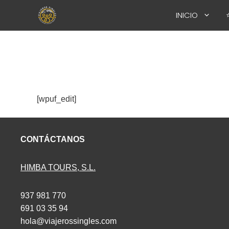
Saltar
INICIO
al
contenido
[wpuf_edit]
CONTÁCTANOS
HIMBA TOURS, S.L.
937 981 770
691 03 35 94
hola@viajerossingles.com