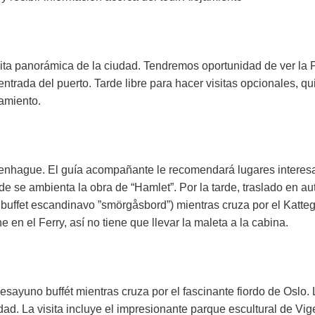
ita panorámica de la ciudad. Tendremos oportunidad de ver la P
ntrada del puerto. Tarde libre para hacer visitas opcionales, qui
amiento.
nhague. El guía acompañante le recomendará lugares interesantes
de se ambienta la obra de “Hamlet”. Por la tarde, traslado en 
 buffet escandinavo ”smörgåsbord”) mientras cruza por el Katteg
en el Ferry, así no tiene que llevar la maleta a la cabina.
esayuno buffét mientras cruza por el fascinante fiordo de Oslo. 
dad. La visita incluye el impresionante parque escultural de Vige