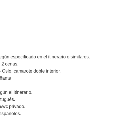
gún especificado en el itinerario o similares.
+ 2 cenas.
lo, camarote doble interior.
añante
gún el itinerario.
rtugués.
/wc privado.
españoles.