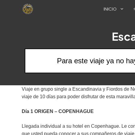
Saltar
INICIO
al
contenido
Esca
Para este viaje ya no ha
Viaje en grupo single a Escandinavia y Fiordos de No
viaje de 10 días para poder disfrutar de esta maravill
Día 1 ORIGEN – COPENHAGUE
Llegada individual a su hotel en Copenhague. Le con
que usted pueda conocer a sus compañeros de viaje y 