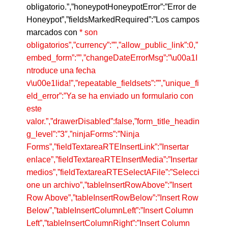
obligatorio.”,”honeypotHoneypotError”:”Error de
Honeypot”,”fieldsMarkedRequired”:”Los campos
marcados con
* son
obligatorios”,”currency”:””,”allow_public_link”:0,”
embed_form”:””,”changeDateErrorMsg”:”\u00a1I
ntroduce una fecha
v\u00e1lida!”,”repeatable_fieldsets”:””,”unique_fi
eld_error”:”Ya se ha enviado un formulario con
este
valor.”,”drawerDisabled”:false,”form_title_headin
g_level”:”3″,”ninjaForms”:”Ninja
Forms”,”fieldTextareaRTEInsertLink”:”Insertar
enlace”,”fieldTextareaRTEInsertMedia”:”Insertar
medios”,”fieldTextareaRTESelectAFile”:”Selecci
one un archivo”,”tableInsertRowAbove”:”Insert
Row Above”,”tableInsertRowBelow”:”Insert Row
Below”,”tableInsertColumnLeft”:”Insert Column
Left”,”tableInsertColumnRight”:”Insert Column