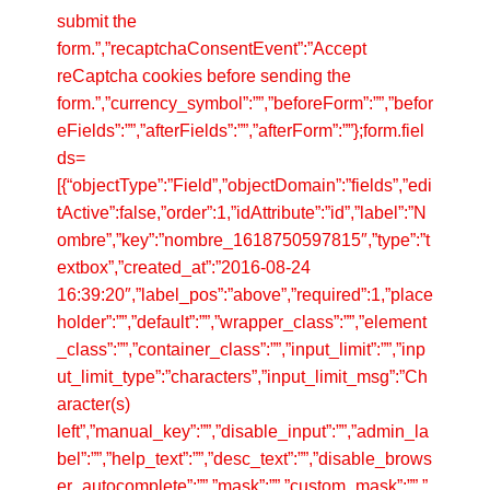
submit the
form.”,”recaptchaConsentEvent”:”Accept
reCaptcha cookies before sending the
form.”,”currency_symbol”:””,”beforeForm”:””,”befor
eFields”:””,”afterFields”:””,”afterForm”:””};form.fiel
ds=
[{“objectType”:”Field”,”objectDomain”:”fields”,”edi
tActive”:false,”order”:1,”idAttribute”:”id”,”label”:”N
ombre”,”key”:”nombre_1618750597815″,”type”:”t
extbox”,”created_at”:”2016-08-24
16:39:20″,”label_pos”:”above”,”required”:1,”place
holder”:””,”default”:””,”wrapper_class”:””,”element
_class”:””,”container_class”:””,”input_limit”:””,”inp
ut_limit_type”:”characters”,”input_limit_msg”:”Ch
aracter(s)
left”,”manual_key”:””,”disable_input”:””,”admin_la
bel”:””,”help_text”:””,”desc_text”:””,”disable_brows
er_autocomplete”:””,”mask”:””,”custom_mask”:””,”