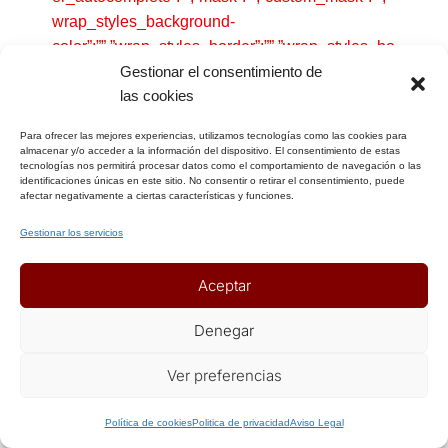
wrap_styles_background-
color”:””,”wrap_styles_border”:””,”wrap_styles_bo
rder-style”:””,”wrap_styles_border-
Gestionar el consentimiento de
las cookies
color”:””,”wrap_styles_color”:””,”wrap_styles_hei
ght”:””,”wrap_styles_width”:””,”wrap_styles_font-
Para ofrecer las mejores experiencias, utilizamos tecnologías como las cookies para
size”:””,”wrap_styles_margin”:””,”wrap_styles_pa
almacenar y/o acceder a la información del dispositivo. El consentimiento de estas
tecnologías nos permitirá procesar datos como el comportamiento de navegación o las
dding”:””,”wrap_styles_display”:””,”wrap_styles_fl
identificaciones únicas en este sitio. No consentir o retirar el consentimiento, puede
oat”:””,”wrap_styles_show_advanced_css”:0,”wr
afectar negativamente a ciertas características y funciones.
ap_styles_advanced”:””,”label_styles_backgroun
Gestionar los servicios
d-
color”:””,”label_styles_border”:””,”label_styles_bo
Aceptar
rder-style”:””,”label_styles_border-
color”:””,”label_styles_color”:””,”label_styles_hei
Denegar
ght”:””,”label_styles_width”:””,”label_styles_font-
size”:””,”label_styles_margin”:””,”label_styles_pa
Ver preferencias
dding”:””,”label_styles_display”:””,”label_styles_fl
oat”:””,”label_styles_show_advanced_css”:0,”lab
Política de cookies
Politica de privacidad
Aviso Legal
el_styles_advanced”:””,”element_styles_backgro