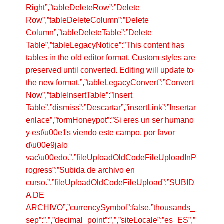
Right”,”tableDeleteRow”:”Delete
Row”,”tableDeleteColumn”:”Delete
Column”,”tableDeleteTable”:”Delete
Table”,”tableLegacyNotice”:”This content has
tables in the old editor format. Custom styles are
preserved until converted. Editing will update to
the new format.”,”tableLegacyConvert”:”Convert
Now”,”tableInsertTable”:”Insert
Table”,”dismiss”:”Descartar”,”insertLink”:”Insertar
enlace”,”formHoneypot”:”Si eres un ser humano
y est\u00e1s viendo este campo, por favor
d\u00e9jalo
vac\u00edo.”,”fileUploadOldCodeFileUploadInP
rogress”:”Subida de archivo en
curso.”,”fileUploadOldCodeFileUpload”:”SUBID
A DE
ARCHIVO”,”currencySymbol”:false,”thousands_
sep”:”.”,”decimal_point”:”,”,”siteLocale”:”es_ES”,”