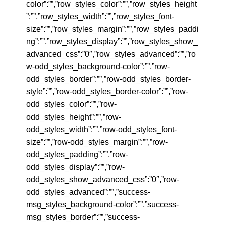
color”:””,”row_styles_color”:””,”row_styles_height
”:””,”row_styles_width”:””,”row_styles_font-
size”:””,”row_styles_margin”:””,”row_styles_paddi
ng”:””,”row_styles_display”:””,”row_styles_show_
advanced_css”:”0″,”row_styles_advanced”:””,”ro
w-odd_styles_background-color”:””,”row-
odd_styles_border”:””,”row-odd_styles_border-
style”:””,”row-odd_styles_border-color”:””,”row-
odd_styles_color”:””,”row-
odd_styles_height”:””,”row-
odd_styles_width”:””,”row-odd_styles_font-
size”:””,”row-odd_styles_margin”:””,”row-
odd_styles_padding”:””,”row-
odd_styles_display”:””,”row-
odd_styles_show_advanced_css”:”0″,”row-
odd_styles_advanced”:””,”success-
msg_styles_background-color”:””,”success-
msg_styles_border”:””,”success-