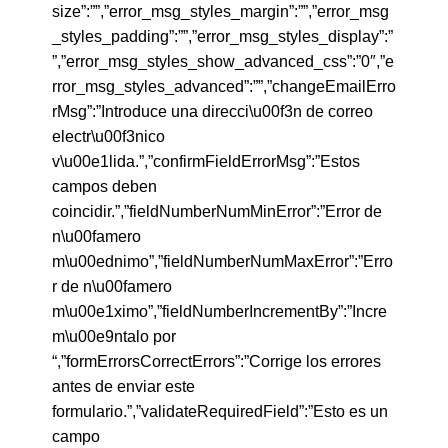
size”:””,”error_msg_styles_margin”:””,”error_msg
_styles_padding”:””,”error_msg_styles_display”:”
”,”error_msg_styles_show_advanced_css”:”0″,”e
rror_msg_styles_advanced”:””,”changeEmailErro
rMsg”:”Introduce una direcci\u00f3n de correo
electr\u00f3nico
v\u00e1lida.”,”confirmFieldErrorMsg”:”Estos
campos deben
coincidir.”,”fieldNumberNumMinError”:”Error de
n\u00famero
m\u00ednimo”,”fieldNumberNumMaxError”:”Erro
r de n\u00famero
m\u00e1ximo”,”fieldNumberIncrementBy”:”Incre
m\u00e9ntalo por
“,”formErrorsCorrectErrors”:”Corrige los errores
antes de enviar este
formulario.”,”validateRequiredField”:”Esto es un
campo