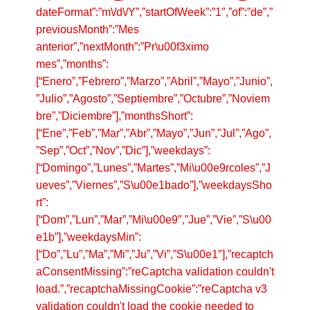
dateFormat”:”m\/d\/Y”,”startOfWeek”:”1″,”of”:”de”,”
previousMonth”:”Mes
anterior”,”nextMonth”:”Pr\u00f3ximo
mes”,”months”:
[“Enero”,”Febrero”,”Marzo”,”Abril”,”Mayo”,”Junio”,
”Julio”,”Agosto”,”Septiembre”,”Octubre”,”Noviem
bre”,”Diciembre”],”monthsShort”:
[“Ene”,”Feb”,”Mar”,”Abr”,”Mayo”,”Jun”,”Jul”,”Ago”,
”Sep”,”Oct”,”Nov”,”Dic”],”weekdays”:
[“Domingo”,”Lunes”,”Martes”,”Mi\u00e9rcoles”,”J
ueves”,”Viernes”,”S\u00e1bado”],”weekdaysSho
rt”:
[“Dom”,”Lun”,”Mar”,”Mi\u00e9″,”Jue”,”Vie”,”S\u00
e1b”],”weekdaysMin”:
[“Do”,”Lu”,”Ma”,”Mi”,”Ju”,”Vi”,”S\u00e1″],”recaptch
aConsentMissing”:”reCaptcha validation couldn't
load.”,”recaptchaMissingCookie”:”reCaptcha v3
validation couldn't load the cookie needed to