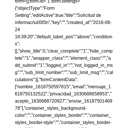
form=[];form.id=’1′;form.settings=
{“objectType”:”Form
Setting”,”editActive”:true,”title”:”Solicitud de
informaci\u00f3n”,”key”:””,”created_at”:”2016-08-
24
16:39:20″,”default_label_pos”:”above”,”condition
s”:
[],”show_title”:0,”clear_complete”:”1″,”hide_comp
lete”:”1″,”wrapper_class”:””,”element_class”:””,”a
dd_submit”:”1″,”logged_in”:””,”not_logged_in_ms
g”:””,”sub_limit_number”:””,”sub_limit_msg”:””,”cal
culations”:[],”formContentData”:
[“nombre_1618750597815″,”email”,”mensaje_1
618750132522″,”privacidad_1630688658953″,”
acepto_1630688720927″,”enviar_16187501469
78″],”container_styles_background-
color”:””,”container_styles_border”:””,”container_
styles_border-style”:””,”container_styles_border-