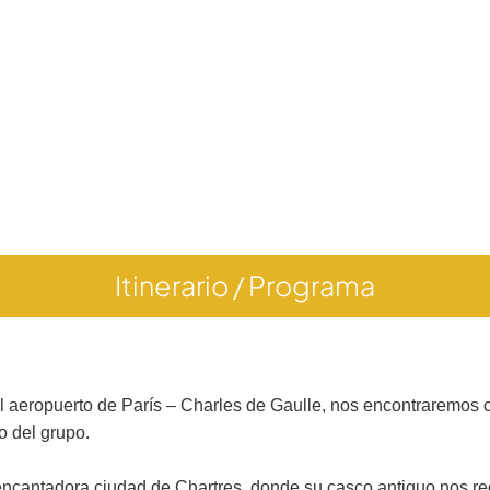
Itinerario / Programa
al aeropuerto de París – Charles de Gaulle, nos encontraremos
o del grupo.
cantadora ciudad de Chartres, donde su casco antiguo nos rec