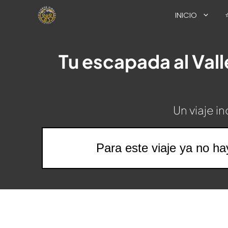
Saltar
INICIO
al
contenido
Tu escapada al Val
Un viaje i
Para este viaje ya no ha