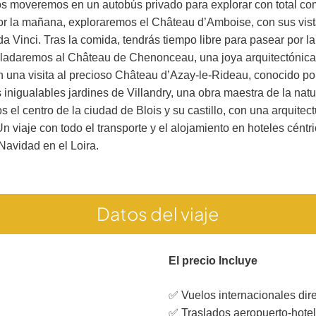
nos moveremos en un autobús privado para explorar con total c
or la mañana, exploraremos el Château d’Amboise, con sus vista
da Vinci. Tras la comida, tendrás tiempo libre para pasear por 
ladaremos al Château de Chenonceau, una joya arquitectónica qu
 una visita al precioso Château d’Azay-le-Rideau, conocido por s
 inigualables jardines de Villandry, una obra maestra de la natu
os el centro de la ciudad de Blois y su castillo, con una arquitec
Un viaje con todo el transporte y el alojamiento en hoteles cént
Navidad en el Loira.
Datos del viaje
El precio Incluye
✅ Vuelos internacionales dir
✅ Traslados aeropuerto-hotel