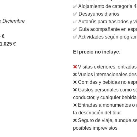
✅ Alojamiento de categoría 4
✅ Desayunos diarios
e Diciembre
✅ Autobús para traslados y v
✅ Guía acompañante en esp
 €
✅ Actividades según progra
1.025 €
El precio no incluye:
❌
Visitas exteriores, entradas
❌ Vuelos internacionales desd
❌ Comidas y bebidas no especi
❌ Gastos personales como sou
conductor, y cualquier bebida
❌ Entradas a monumentos o a
la descripción del tour.
❌ Seguro de viaje, aunque s
posibles imprevistos.