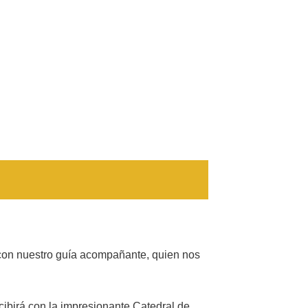
 con nuestro guía acompañante, quien nos
ibirá con la impresionante Catedral de