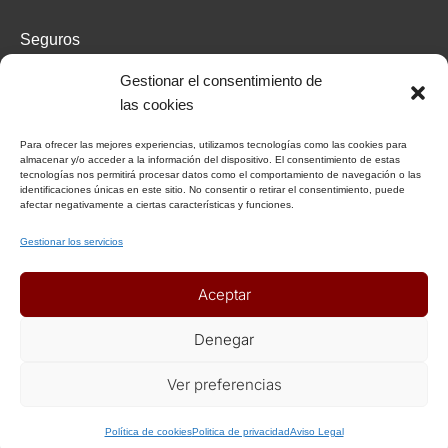
Seguros
Recomendaciones de viaje del Ministerio de Exterior
Gestionar el consentimiento de
las cookies
AFILIADOS
Para ofrecer las mejores experiencias, utilizamos tecnologías como las cookies para
almacenar y/o acceder a la información del dispositivo. El consentimiento de estas
Afiliat Agència Catalana de Turisme
tecnologías nos permitirá procesar datos como el comportamiento de navegación o las
identificaciones únicas en este sitio. No consentir o retirar el consentimiento, puede
afectar negativamente a ciertas características y funciones.
RSC
Gestionar los servicios
Decálogo del viajero responsable
Aceptar
Declaración responsable Viajeros Singles by Himba
Realización de viajes de cooperación internacional
Denegar
Ver preferencias
Política de cookies
Politica de privacidad
Aviso Legal