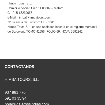
Himba Tours, S.L.
Domicilio Social: Unió 11 08302 – Mataró
C.I.F. B 65239667
e-Mail: himba@himbatours.com
Nº Licencia de Turismo: GC.- 1841
Himba Tours S.L. es una sociedad inscrita en el registro mercantil
de Barcelona TOMO 41656, FOLIO 69, HOJA B392242.
CONTÁCTANOS
HIMBA TOURS, S.L.
937 981 770
691 03 35 94
hola@viajerossingles.com