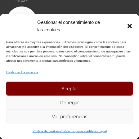
Gestionar el consentimiento de
las cookies
Para ofrecer las mejores experiencias, utilizamos tecnologías como las cookies para
almacenar y/o acceder a la información del dispositivo. El consentimiento de estas
tecnologías nos permitirá procesar datos como el comportamiento de navegación o las
identificaciones únicas en este sitio. No consentir o retirar el consentimiento, puede
afectar negativamente a ciertas características y funciones.
Gestionar los servicios
INFORMACIÓN
Aceptar
Denegar
Aviso Legal
Política de Privacidad
Ver preferencias
Política de Cookies
Condiciones Generales
+ Info o Reserva
Política de cookies
Politica de privacidad
Aviso Legal
Notas Generales del viaje