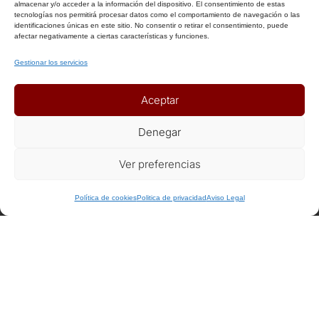
Aviso Legal
almacenar y/o acceder a la información del dispositivo. El consentimiento de estas
tecnologías nos permitirá procesar datos como el comportamiento de navegación o las
Política de Privacidad
identificaciones únicas en este sitio. No consentir o retirar el consentimiento, puede
afectar negativamente a ciertas características y funciones.
Política de Cookies
Condiciones Generales
Gestionar los servicios
Notas Generales del viaje
Aceptar
ENLACES DE INTERÉS
Denegar
Seguros
Ver preferencias
Recomendaciones de viaje del Ministerio de Exterior
Política de cookies
Politica de privacidad
Aviso Legal
AFILIADOS
Afiliat Agència Catalana de Turisme
RSC