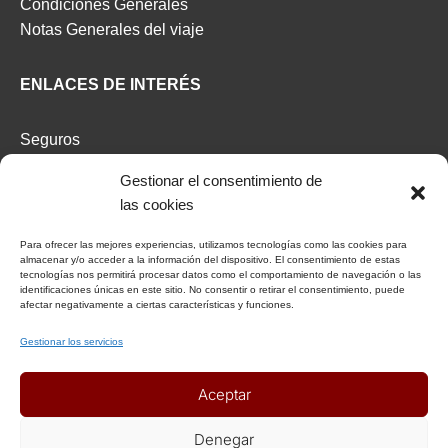
Condiciones Generales
Notas Generales del viaje
ENLACES DE INTERÉS
Seguros
Recomendaciones de viaje del Ministerio de Exterior
Gestionar el consentimiento de
las cookies
AFILIADOS
Para ofrecer las mejores experiencias, utilizamos tecnologías como las cookies para
almacenar y/o acceder a la información del dispositivo. El consentimiento de estas
Afiliat Agència Catalana de Turisme
tecnologías nos permitirá procesar datos como el comportamiento de navegación o las
identificaciones únicas en este sitio. No consentir o retirar el consentimiento, puede
afectar negativamente a ciertas características y funciones.
RSC
Gestionar los servicios
Decálogo del viajero responsable
Aceptar
Declaración responsable Viajeros Singles by Himba
Realización de viajes de cooperación internacional
Denegar