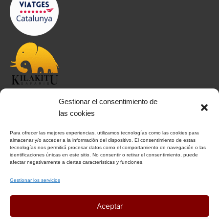
Gestionar el consentimiento de
INFORMACIÓN
las cookies
Para ofrecer las mejores experiencias, utilizamos tecnologías como las cookies para
Aviso Legal
almacenar y/o acceder a la información del dispositivo. El consentimiento de estas
tecnologías nos permitirá procesar datos como el comportamiento de navegación o las
Política de Privacidad
identificaciones únicas en este sitio. No consentir o retirar el consentimiento, puede
afectar negativamente a ciertas características y funciones.
Política de Cookies
Condiciones Generales
Gestionar los servicios
Notas Generales del viaje
Aceptar
ENLACES DE INTERÉS