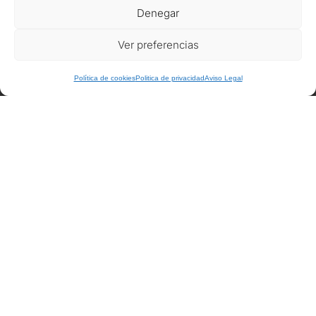
Denegar
Seguros
Ver preferencias
Recomendaciones de viaje del Ministerio de Exterior
Política de cookies
Politica de privacidad
Aviso Legal
AFILIADOS
Afiliat Agència Catalana de Turisme
RSC
Decálogo del viajero responsable
Declaración responsable Viajeros Singles by Himba
Realización de viajes de cooperación internacional