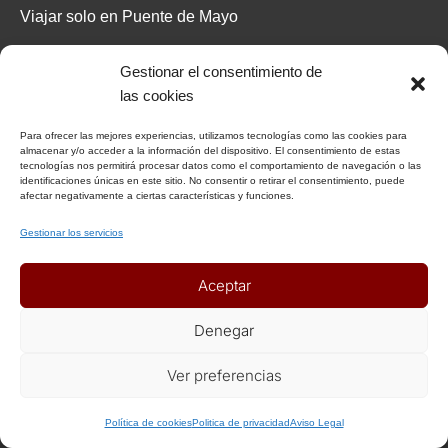
Viajar solo en Puente de Mayo
HORARIOS DE OFICINA
Gestionar el consentimiento de
las cookies
De Lunes a Viernes
Para ofrecer las mejores experiencias, utilizamos tecnologías como las cookies para
De 10:00 a 13:00 horas
almacenar y/o acceder a la información del dispositivo. El consentimiento de estas
tecnologías nos permitirá procesar datos como el comportamiento de navegación o las
De 16:30 a 19:00 horas
identificaciones únicas en este sitio. No consentir o retirar el consentimiento, puede
afectar negativamente a ciertas características y funciones.
Gestionar los servicios
GRUPO HIMBA TOURS
Aceptar
Denegar
Ver preferencias
Política de cookies
Politica de privacidad
Aviso Legal