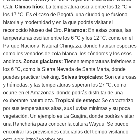
Cali.
Climas fríos:
La temperatura oscila entre los 12 °C y
los 17 °C. Es el caso de Bogotá, una ciudad que fusiona
historia y modernidad y en la que podrás visitar el
reconocido Museo del Oro.
Páramos:
En estas zonas, las
temperaturas oscilan entre los 6 °C y los 12 °C, como en el
Parque Nacional Natural Chingaza, donde habitan especies
como los venados de cola blanca, los cóndores y los osos
andinos.
Zonas glaciares:
Tienen temperaturas inferiores a
los 6 °C, como la Sierra Nevada de Santa Marta, donde
puedes practicar trekking.
Selvas tropicales:
Son calurosas
y húmedas, y las temperaturas superan los 27 °C, como
ocurre en el Amazonas, donde podrás disfrutar de una
exuberante naturaleza.
Tropical de estepa:
Se caracteriza
por sus temperaturas altas, sus lluvias mínimas y su poca
vegetación. Un ejemplo es La Guajira, donde podrás visitar
una Ranchería para conocer la cultura Wayuu. Se puede
encontrar las previsiones cotidianas del tiempo visitando
esta web:
http://weather.am
.