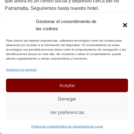
que ahora es un centro social y deportivo cerca del río
Parramatta. Seguiremos hasta nuestro hotel.
El tour finalizará regresando alrededor de las 17h30 de
Gestionar el consentimiento de
nuevo al CBD de Sydney. Noche en Sydney.
las cookies
DÍA 11 SYDNEY (DESAYUNO)
Para ofrecer las mejores experiencias, utilizamos tecnologías como las cookies para
Desayuno en el hotel. Tendremos hoy el día libre para
almacenar y/o acceder a la información del dispositivo. El consentimiento de estas
tecnologías nos permitirá procesar datos como el comportamiento de navegación o las
disfrutar de la ciudad por cuenta propia y seguir visitando
identificaciones únicas en este sitio. No consentir o retirar el consentimiento, puede
afectar negativamente a ciertas características y funciones.
alguno de los rincones que nos quedarán por descubrir.
Podremos realizar también actividades opcionales como
Gestionar los servicios
Bridge Climb, tours en helicóptero/hidroavión… o muy
recomendable un tour opcional para visitar la zona norte
Aceptar
de la ciudad, recorriendo Manly y visitando el parque Ku-
Ring-Gai Chase NP, os dejamos el descriptivo a
Denegar
continuación. Noche en Sydney.
Ver preferencias
Tour OPCIONAL: ESCAPADA AL NORTE DE LA CIUDAD
(225€ neto por persona)
Política de cookies
Politica de privacidad
Aviso Legal