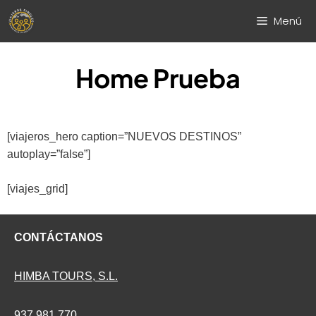
Saltar
Menú
al
contenido
Home Prueba
[viajeros_hero caption=”NUEVOS DESTINOS”
autoplay=”false”]
[viajes_grid]
CONTÁCTANOS
HIMBA TOURS, S.L.
937 981 770