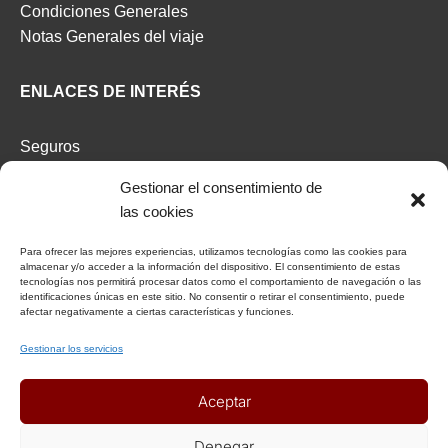
Condiciones Generales
Notas Generales del viaje
ENLACES DE INTERÉS
Seguros
Recomendaciones de viaje del Ministerio de Exterior
Gestionar el consentimiento de
las cookies
AFILIADOS
Para ofrecer las mejores experiencias, utilizamos tecnologías como las cookies para
almacenar y/o acceder a la información del dispositivo. El consentimiento de estas
Afiliat Agència Catalana de Turisme
tecnologías nos permitirá procesar datos como el comportamiento de navegación o las
identificaciones únicas en este sitio. No consentir o retirar el consentimiento, puede
afectar negativamente a ciertas características y funciones.
RSC
Gestionar los servicios
Decálogo del viajero responsable
Aceptar
Declaración responsable Viajeros Singles by Himba
Realización de viajes de cooperación internacional
Denegar