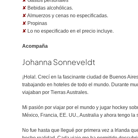
✘
Gastos personales
✘
Bebidas alcohólicas.
✘
Almuerzos y cenas no especificadas.
✘
Propinas
✘
Lo no especificado en el precio incluye.
Acompaña
Johanna Sonneveldt
¡Hola!. Crecí en la fascinante ciudad de Buenos Aire
trabajando en hoteles de todo el mundo. Durante muc
viajaban por Tierras Australes.
Mi pasión por viajar por el mundo y jugar hockey sob
México, Francia, EE. UU., Australia y ahora tengo la 
No fue hasta que llegué por primera vez a Irlanda qu
hecho realidad. Cada viaje me ha permitido descubrir