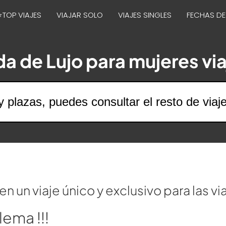
⭐TOP VIAJES
VIAJAR SOLO
VIAJES SINGLES
FECHAS DE
da de Lujo para mujeres vi
y plazas, puedes consultar el resto de viaj
n un viaje único y exclusivo para las v
lema !!!