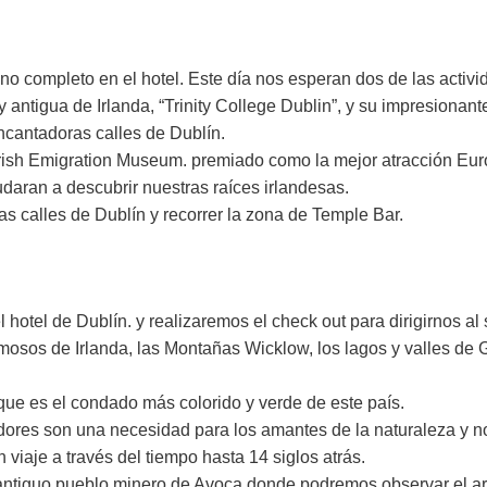
o completo en el hotel. Este día nos esperan dos de las activid
ntigua de Irlanda, “Trinity College Dublin”, y su impresionante 
ncantadoras calles de Dublín.
 Irish Emigration Museum. premiado como la mejor atracción Eu
daran a descubrir nuestras raíces irlandesas.
s calles de Dublín y recorrer la zona de Temple Bar.
hotel de Dublín. y realizaremos el check out para dirigirnos al 
osos de Irlanda, las Montañas Wicklow, los lagos y valles de 
que es el condado más colorido y verde de este país.
ores son una necesidad para los amantes de la naturaleza y nos
n viaje a través del tiempo hasta 14 siglos atrás.
 antiguo pueblo minero de Avoca donde podremos observar el art