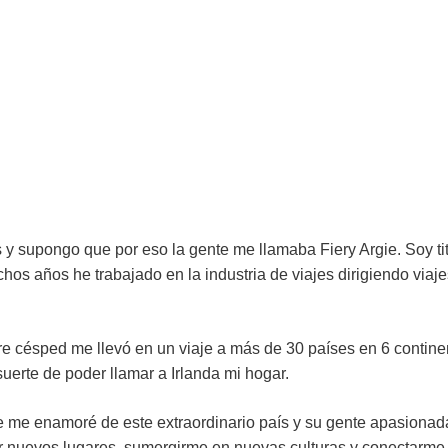
s y supongo que por eso la gente me llamaba Fiery Argie. Soy ti
hos años he trabajado en la industria de viajes dirigiendo via
re césped me llevó en un viaje a más de 30 países en 6 contine
suerte de poder llamar a Irlanda mi hogar.
e me enamoré de este extraordinario país y su gente apasionada
 nuevos lugares, sumergirme en nuevas culturas y conectarme c