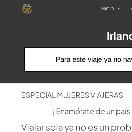
Saltar
INICIO
al
contenido
Irlan
Para este viaje ya no ha
ESPECIAL MUJERES VIAJERAS
¡ Enamórate de un país e
Viajar sola ya no es un prob