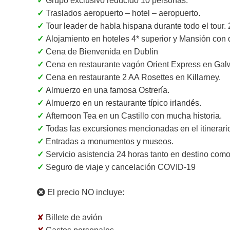
✓
Grupo exclusivo reducido 10 personas.
✓
Traslados aeropuerto – hotel – aeropuerto.
✓
Tour leader de habla hispana durante todo el tour.
✓
Alojamiento en hoteles 4* superior y Mansión con
✓
Cena de Bienvenida en Dublin
✓
Cena en restaurante vagón Orient Express en Ga
✓
Cena en restaurante 2 AA Rosettes en Killarney.
✓
Almuerzo en una famosa Ostrería.
✓
Almuerzo en un restaurante típico irlandés.
✓
Afternoon Tea en un Castillo con mucha historia.
✓
Todas las excursiones mencionadas en el itinerari
✓
Entradas a monumentos y museos.
✓
Servicio asistencia 24 horas tanto en destino com
✓
Seguro de viaje y cancelación COVID-19
El precio NO incluye:
✘
Billete de avión