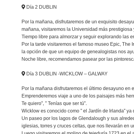
Día 2 DUBLIN
Por la mañana, disfrutaremos de un exquisito desayun
mañana, visitaremos la Universidad más prestigiosa y a
Tiempo libre para almorzar y seguir explorando las e
Por la tarde visitaremos el famoso museo Epic, The
la opción de que un equipo de genealogistas nos ayu
Noche libre, recomendamos pasear por las pintoresca
Día 3 DUBLIN -WICKLOW – GALWAY
Por la mañana disfrutaremos el último desayuno en el 
Emprenderemos viaje a uno de los paisajes más herm
Te quiero”, ” Tenías que ser tú”.
Wicklow es conocido como ” el Jardín de Irlanda” ya 
Un paseo por los lagos de Glendalough y sus alreded
iglesias, torres y cruces celtas, que nos llevarán en u
Luego visitaremos el molino de tejeduría 1723 en el