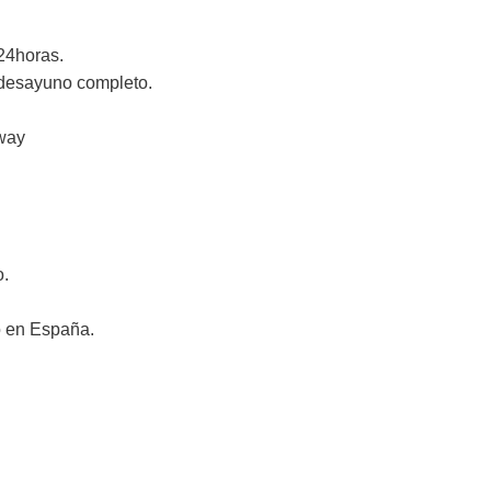
 24horas.
 desayuno completo.
lway
o.
o en España.