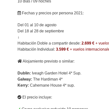
10 días / 09 noches
Fechas y precios por persona 2021:
Del 01 al 10 de agosto
Del 18 al 28 de septiembre
↓
Habitación Doble a compartir desde:
2.699 €
+ vuelo
Habitación Individual:
3.599 €
+ vuelos internacional
Alojamiento previsto o similar:
Dublin:
Iveagh Garden Hotel 4* Sup.
Galway:
The Hardiman 4*
Kerry:
Cahernane House 4* sup.
El precio incluye: