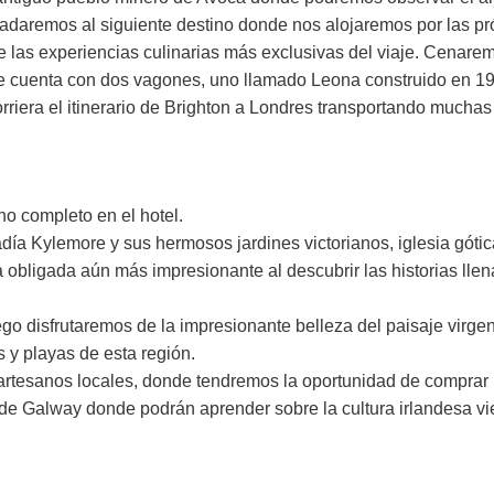
sladaremos al siguiente destino donde nos alojaremos por las 
las experiencias culinarias más exclusivas del viaje. Cenaremo
que cuenta con dos vagones, uno llamado Leona construido en 1
rriera el itinerario de Brighton a Londres transportando mucha
o completo en el hotel.
a Kylemore y sus hermosos jardines victorianos, iglesia gótic
a obligada aún más impresionante al descubrir las historias lle
uego disfrutaremos de la impresionante belleza del paisaje vir
s y playas de esta región.
 artesanos locales, donde tendremos la oportunidad de comprar u
de Galway donde podrán aprender sobre la cultura irlandesa vien