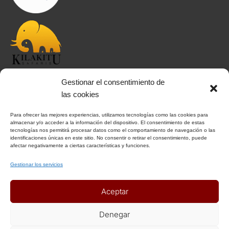
Gestionar el consentimiento de
INFORMACIÓN
las cookies
Para ofrecer las mejores experiencias, utilizamos tecnologías como las cookies para
Aviso Legal
almacenar y/o acceder a la información del dispositivo. El consentimiento de estas
tecnologías nos permitirá procesar datos como el comportamiento de navegación o las
Política de Privacidad
identificaciones únicas en este sitio. No consentir o retirar el consentimiento, puede
Política de Cookies
afectar negativamente a ciertas características y funciones.
Condiciones Generales
Gestionar los servicios
Notas Generales del viaje
Aceptar
ENLACES DE INTERÉS
Denegar
Seguros