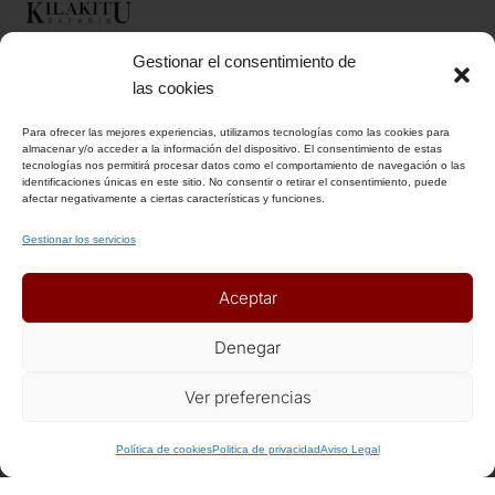
Gestionar el consentimiento de
INFORMACIÓN
las cookies
Para ofrecer las mejores experiencias, utilizamos tecnologías como las cookies para
Aviso Legal
almacenar y/o acceder a la información del dispositivo. El consentimiento de estas
tecnologías nos permitirá procesar datos como el comportamiento de navegación o las
Política de Privacidad
identificaciones únicas en este sitio. No consentir o retirar el consentimiento, puede
Política de Cookies
afectar negativamente a ciertas características y funciones.
Condiciones Generales
Gestionar los servicios
Notas Generales del viaje
Aceptar
ENLACES DE INTERÉS
Denegar
Seguros
Ver preferencias
Recomendaciones de viaje del Ministerio de Exterior
+ Info o Reserva
Política de cookies
Politica de privacidad
Aviso Legal
AFILIADOS