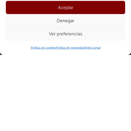
Aceptar
ENLACES DE INTERÉS
Denegar
Seguros
Ver preferencias
Recomendaciones de viaje del Ministerio de Exterior
Política de cookies
Politica de privacidad
Aviso Legal
AFILIADOS
Afiliat Agència Catalana de Turisme
RSC
Decálogo del viajero responsable
Declaración responsable Viajeros Singles by Himba
Realización de viajes de cooperación internacional