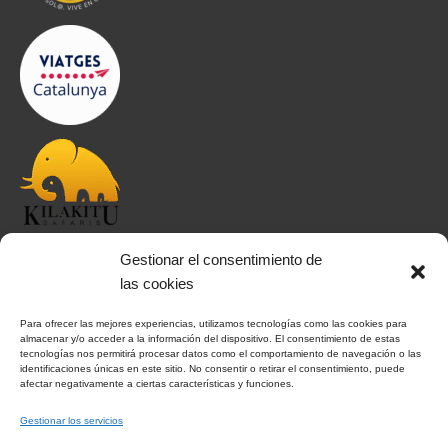
Gestionar el consentimiento de
INFORMACIÓN
las cookies
Para ofrecer las mejores experiencias, utilizamos tecnologías como las cookies para
Aviso Legal
almacenar y/o acceder a la información del dispositivo. El consentimiento de estas
tecnologías nos permitirá procesar datos como el comportamiento de navegación o las
Política de Privacidad
identificaciones únicas en este sitio. No consentir o retirar el consentimiento, puede
afectar negativamente a ciertas características y funciones.
Política de Cookies
Condiciones Generales
Gestionar los servicios
Notas Generales del viaje