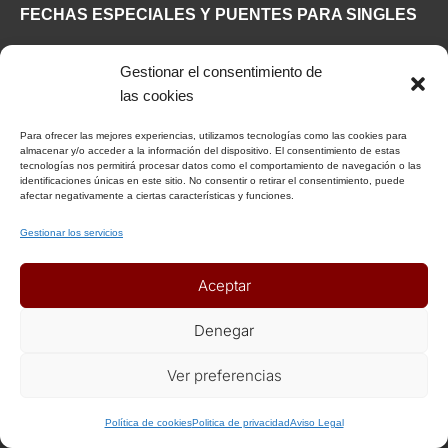
FECHAS ESPECIALES Y PUENTES PARA SINGLES
Viajar solo en Puente del Pilar
Gestionar el consentimiento de
Viajar solo en Halloween
las cookies
Viajar solo en Puente de Diciembre
Para ofrecer las mejores experiencias, utilizamos tecnologías como las cookies para
Viajar solo en Fin de Año
almacenar y/o acceder a la información del dispositivo. El consentimiento de estas
tecnologías nos permitirá procesar datos como el comportamiento de navegación o las
Viajar solo en Reyes
identificaciones únicas en este sitio. No consentir o retirar el consentimiento, puede
Viajar solo en Semana Santa
afectar negativamente a ciertas características y funciones.
Viajar solo en Puente de Mayo
Gestionar los servicios
HORARIOS DE OFICINA
Aceptar
Denegar
De Lunes a Viernes
De 10:00 a 13:00 horas
Ver preferencias
De 16:30 a 19:00 horas
+ Info o Reserva
Política de cookies
Politica de privacidad
Aviso Legal
GRUPO HIMBA TOURS