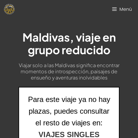
Saltar
Menú
al
contenido
Maldivas, viaje en
grupo reducido
Viajar solo a las Maldivas significa encontrar
momentos de introspección, paisajes de
ensueño y aventuras inolvidables
Para este viaje ya no hay
plazas, puedes consultar
el resto de viajes en:
VIAJES SINGLES