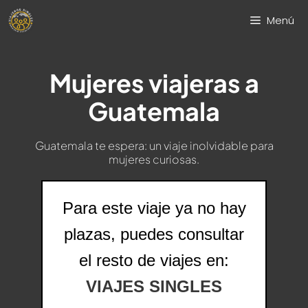
Saltar
Menú
al
contenido
Mujeres viajeras a
Guatemala
Guatemala te espera: un viaje inolvidable para
mujeres curiosas.
Para este viaje ya no hay
plazas, puedes consultar
el resto de viajes en:
VIAJES SINGLES