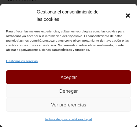
Gestionar el consentimiento de
INFORMACIÓN
las cookies
Para ofrecer las mejores experiencias, utilizamos tecnologías como las cookies para
Aviso Legal
almacenar y/o acceder a la información del dispositivo. El consentimiento de estas
tecnologías nos permitirá procesar datos como el comportamiento de navegación o las
Política de Privacidad
identificaciones únicas en este sitio. No consentir o retirar el consentimiento, puede
Política de Cookies
afectar negativamente a ciertas características y funciones.
Condiciones Generales
Gestionar los servicios
Notas Generales del viaje
Aceptar
ENLACES DE INTERÉS
Denegar
Seguros
Ver preferencias
Recomendaciones de viaje del Ministerio de Exterior
+ Info o Reserva
Politica de privacidad
Aviso Legal
AFILIADOS