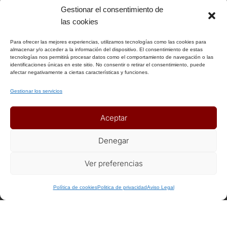
Gestionar el consentimiento de
INFORMACIÓN
las cookies
Para ofrecer las mejores experiencias, utilizamos tecnologías como las cookies para
Aviso Legal
almacenar y/o acceder a la información del dispositivo. El consentimiento de estas
tecnologías nos permitirá procesar datos como el comportamiento de navegación o las
Política de Privacidad
identificaciones únicas en este sitio. No consentir o retirar el consentimiento, puede
Política de Cookies
afectar negativamente a ciertas características y funciones.
Condiciones Generales
Gestionar los servicios
Notas Generales del viaje
Aceptar
ENLACES DE INTERÉS
Denegar
Seguros
Ver preferencias
Recomendaciones de viaje del Ministerio de Exterior
Política de cookies
Politica de privacidad
Aviso Legal
AFILIADOS
Afiliat Agència Catalana de Turisme