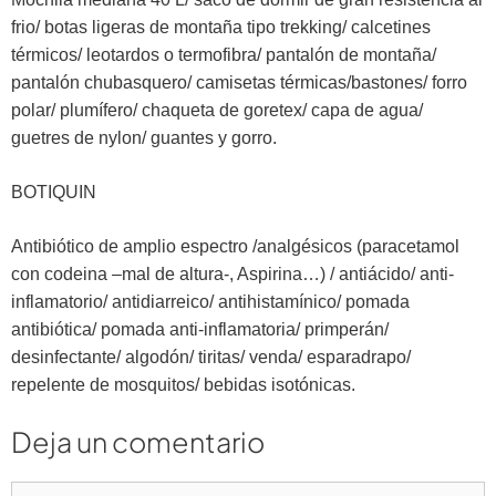
frio/ botas ligeras de montaña tipo trekking/ calcetines
térmicos/ leotardos o termofibra/ pantalón de montaña/
pantalón chubasquero/ camisetas térmicas/bastones/ forro
polar/ plumífero/ chaqueta de goretex/ capa de agua/
guetres de nylon/ guantes y gorro.
BOTIQUIN
Antibiótico de amplio espectro /analgésicos (paracetamol
con codeina –mal de altura-, Aspirina…) / antiácido/ anti-
inflamatorio/ antidiarreico/ antihistamínico/ pomada
antibiótica/ pomada anti-inflamatoria/ primperán/
desinfectante/ algodón/ tiritas/ venda/ esparadrapo/
repelente de mosquitos/ bebidas isotónicas.
Deja un comentario
Comentario