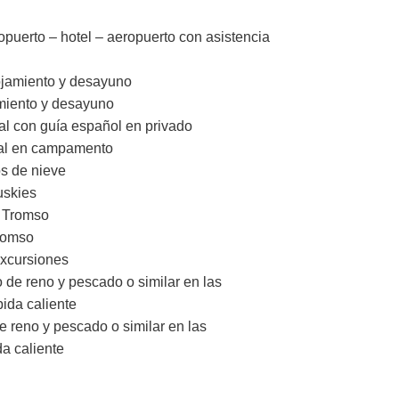
puerto – hotel – aeropuerto con asistencia
ojamiento y desayuno
miento y desayuno
al con guía español en privado
real en campamento
s de nieve
uskies
e Tromso
romso
excursiones
 de reno y pescado o similar en las
ida caliente
e reno y pescado o similar en las
a caliente