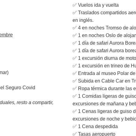
✅ Vuelos ida y vuelta
✅ Traslados compartidos aero
en inglés.
✅ 4 en noches Tromso de al
iembre
✅ 1 en noches Oslo de aloja
✅ 1 día de safari Aurora Bore
✅ 1 día de safari Aurora bo
✅ 1 excursión diurna de moto
✅ 1 excursión en trineo de H
mar)
✅ Entrada al museo Polar d
✅ Subida en Cable Car en T
y el Seguro Covid
✅ Ropa térmica durante las 
✅ 1 Comidas ligeras de guiso
uales, resto a compartir,
excursiones de mañana y beb
✅ 1 Cenas ligeras de guiso d
excursiones de noche y bebid
✅ 1 Cena despedida
✅ Tasas aeropuerto