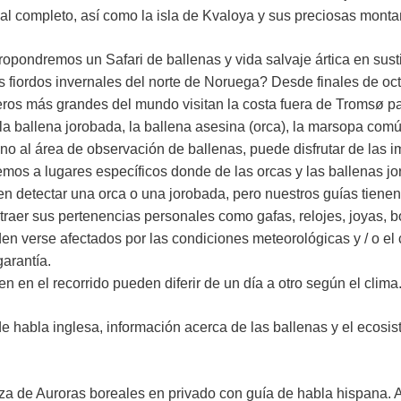
l completo, así como la isla de Kvaloya y sus preciosas monta
opondremos un Safari de ballenas y vida salvaje ártica en sustit
es fiordos invernales del norte de Noruega? Desde finales de oc
ros más grandes del mundo visitan la costa fuera de Tromsø p
ballena jorobada, la ballena asesina (orca), la marsopa común 
o al área de observación de ballenas, puede disfrutar de las im
emos a lugares específicos donde de las orcas y las ballenas j
n detectar una orca o una jorobada, pero nuestros guías tienen
traer sus pertenencias personales como gafas, relojes, joyas, 
en verse afectados por las condiciones meteorológicas y / o el
garantía.
en en el recorrido pueden diferir de un día a otro según el clima
de habla inglesa, información acerca de las ballenas y el ecosis
caza de Auroras boreales en privado con guía de habla hispana