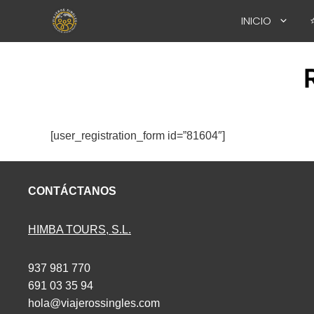
Saltar
INICIO
al
contenido
[user_registration_form id=”81604″]
CONTÁCTANOS
HIMBA TOURS, S.L.
937 981 770
691 03 35 94
hola@viajerossingles.com