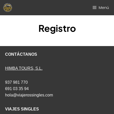
Saltar
Menú
al
contenido
Registro
CONTÁCTANOS
HIMBA TOURS, S.L.
937 981 770
691 03 35 94
hola@viajerossingles.com
VIAJES SINGLES