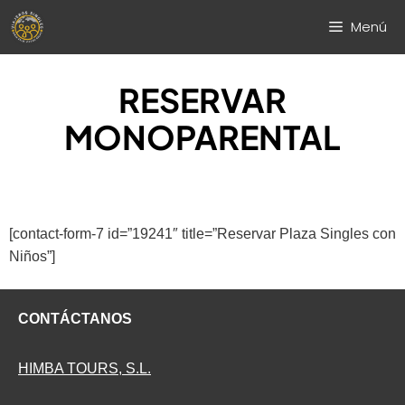
Saltar
Menú
al
contenido
RESERVAR
MONOPARENTAL
[contact-form-7 id=”19241″ title=”Reservar Plaza Singles con
Niños”]
CONTÁCTANOS
HIMBA TOURS, S.L.