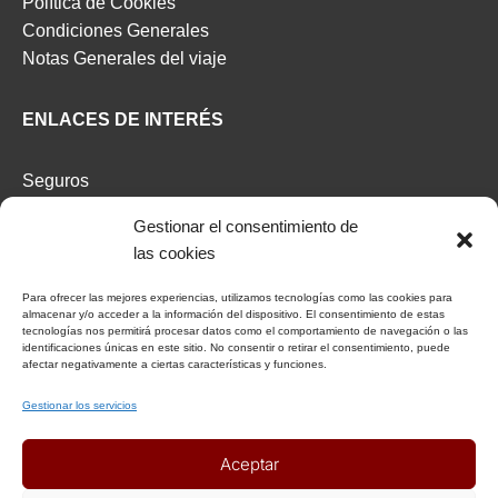
Política de Cookies
Condiciones Generales
Notas Generales del viaje
ENLACES DE INTERÉS
Seguros
Recomendaciones de viaje del Ministerio de Exterior
Gestionar el consentimiento de
las cookies
AFILIADOS
Para ofrecer las mejores experiencias, utilizamos tecnologías como las cookies para
almacenar y/o acceder a la información del dispositivo. El consentimiento de estas
Afiliat Agència Catalana de Turisme
tecnologías nos permitirá procesar datos como el comportamiento de navegación o las
identificaciones únicas en este sitio. No consentir o retirar el consentimiento, puede
afectar negativamente a ciertas características y funciones.
RSC
Gestionar los servicios
Decálogo del viajero responsable
Aceptar
Declaración responsable Viajeros Singles by Himba