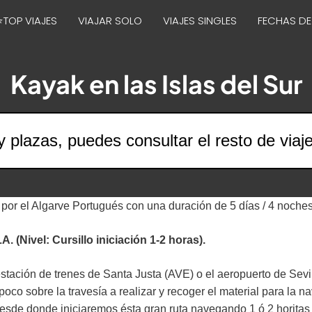
⭐TOP VIAJES
VIAJAR SOLO
VIAJES SINGLES
FECHAS DE
Kayak en las Islas del Sur
y plazas, puedes consultar el resto de viaj
 por el Algarve Portugués con una duración de 5 días / 4 noche
ivel: Cursillo iniciación 1-2 horas).
estación de trenes de Santa Justa (AVE) o el aeropuerto de Sev
poco sobre la travesía a realizar y recoger el material para la 
esde donde iniciaremos ésta gran ruta navegando 1 ó 2 horitas