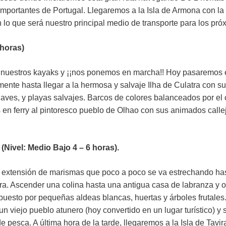
mportantes de Portugal. Llegaremos a la Isla de Armona con la
on lo que será nuestro principal medio de transporte para los 
horas)
uestros kayaks y ¡¡nos ponemos en marcha!! Hoy pasaremos el d
ente hasta llegar a la hermosa y salvaje Ilha de Culatra con
 aves, y playas salvajes. Barcos de colores balanceados por e
en ferry al pintoresco pueblo de Olhao con sus animados calle
Nivel: Medio Bajo 4 – 6 horas).
n extensión de marismas que poco a poco se va estrechando ha
erra. Ascender una colina hasta una antigua casa de labranza y
ompuesto por pequeñas aldeas blancas, huertas y árboles frutale
un viejo pueblo atunero (hoy convertido en un lugar turístico) 
de pesca. A última hora de la tarde, llegaremos a la Isla de Tav