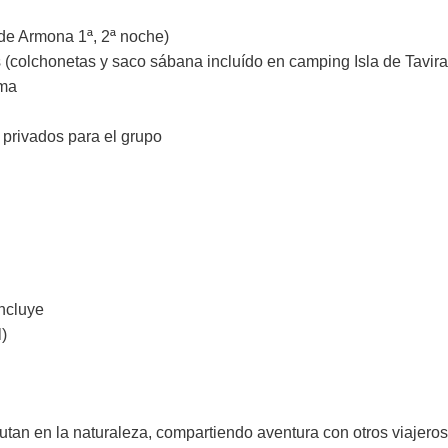
de Armona 1ª, 2ª noche)
 (colchonetas y saco sábana incluído en camping Isla de Tavira
ama
 privados para el grupo
incluye
)
rutan en la naturaleza, compartiendo aventura con otros viajero