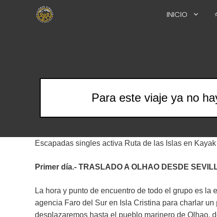
Saltar
INICIO
al
contenido
Para este viaje ya no ha
Escapadas singles activa Ruta de las Islas en Kayak
Primer día.- TRASLADO A OLHAO DESDE SEVILLA. (N
La hora y punto de encuentro de todo el grupo es la 
agencia Faro del Sur en Isla Cristina para charlar un 
desplazaremos hasta el pueblo marinero de Olhao, d