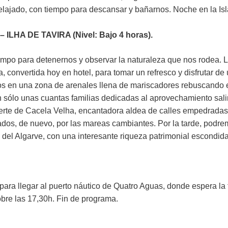
 relajado, con tiempo para descansar y bañarnos. Noche en la I
ILHA DE TAVIRA (Nivel: Bajo 4 horas).
mpo para detenernos y observar la naturaleza que nos rodea. L
, convertida hoy en hotel, para tomar un refresco y disfrutar de
nos en una zona de arenales llena de mariscadores rebuscando 
an sólo unas cuantas familias dedicadas al aprovechamiento salin
uerte de Cacela Velha, encantadora aldea de calles empedradas
os, de nuevo, por las mareas cambiantes. Por la tarde, podremo
 del Algarve, con una interesante riqueza patrimonial escondida
a llegar al puerto náutico de Quatro Aguas, donde espera la fur
obre las 17,30h. Fin de programa.