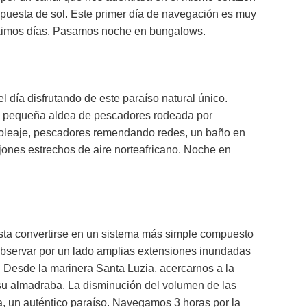
 puesta de sol. Este primer día de navegación es muy
próximos días. Pasamos noche en bungalows.
ía disfrutando de este paraíso natural único.
 su pequeña aldea de pescadores rodeada por
l oleaje, pescadores remendando redes, un baño en
jones estrechos de aire norteafricano. Noche en
sta convertirse en un sistema más simple compuesto
 observar por un lado amplias extensiones inundadas
s. Desde la marinera Santa Luzia, acercarnos a la
y su almadraba. La disminución del volumen de las
ira, un auténtico paraíso. Navegamos 3 horas por la