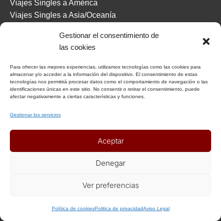
Viajes Singles a América
Viajes Singles a Asia/Oceanía
Viajes Singles a Europa
Gestionar el consentimiento de
Viajes Singles en España
las cookies
Especial Oriente Medio
Especial Caribe
Para ofrecer las mejores experiencias, utilizamos tecnologías como las cookies para
almacenar y/o acceder a la información del dispositivo. El consentimiento de estas
tecnologías nos permitirá procesar datos como el comportamiento de navegación o las
identificaciones únicas en este sitio. No consentir o retirar el consentimiento, puede
VIAJES POR ACTIVIDAD
afectar negativamente a ciertas características y funciones.
Gestionar los servicios
Escapadas
Cruceros singles
Aceptar
Singles con niños
Veleros
Denegar
Aventuras/Expediciones
Healthy Singles
Ver preferencias
Mujeres viajeras
+ Info o Reserva
Viajes solidarios
Política de cookies
Politica de privacidad
Aviso Legal