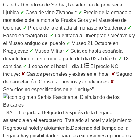
Catedral Ortodoxa de Serbia, Residencia de princseca
Ljubica
✓
Casa de vino Zivanovic
✓
Precio de la entrada al
monasterio de la montaña Fruska Gora y el Mausoleo de
Oplenac
✓
Precio de la entrada al monasterio Studenica
✓
Paseo en “Šargan 8”
✓
La entrada a Drvengrad / Mećavnik y
el Museo antiguo del pueblo
✓
Museo 21 Octubre en
Kragujevac
✓
Museo Militar
✓
Guía de habla española
durante todo el recorrido, a partir del día 02 al día 07
✓
13
comidas
✓
1 cena en el hotel – dia 1
El precio NO
incluye:
✘
Gastos personales y extras en el hotel
✘
Seguro
de cancelación:
Consultar precios y condiciones
✘
Servicios no especificados en el “Incluye”
DÍA 1. Llegada a Belgrado
Después de la llegada,
asistencia en el aeropuerto. Traslado al hotel y alojamiento.
Regreso al hotel y alojamiento.Depiende del tiempo de la
llegada,hay posibilidades para las excursiones opcionales.