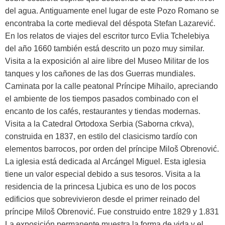
del agua. Antiguamente enel lugar de este Pozo Romano se
encontraba la corte medieval del déspota Stefan Lazarević.
En los relatos de viajes del escritor turco Evlia Tchelebiya
del año 1660 también está descrito un pozo muy similar.
Visita a la exposición al aire libre del Museo Militar de los
tanques y los cañones de las dos Guerras mundiales.
Caminata por la calle peatonal Príncipe Mihailo, apreciando
el ambiente de los tiempos pasados combinado con el
encanto de los cafés, restaurantes y tiendas modernas.
Visita a la Catedral Ortodoxa Serbia (Saborna crkva),
construida en 1837, en estilo del clasicismo tardío con
elementos barrocos, por orden del príncipe Miloš Obrenović.
La iglesia está dedicada al Arcángel Miguel. Esta iglesia
tiene un valor especial debido a sus tesoros. Visita a la
residencia de la princesa Ljubica es uno de los pocos
edificios que sobrevivieron desde el primer reinado del
príncipe Miloš Obrenović. Fue construido entre 1829 y 1.831
La exposición permanente muestra la forma de vida y el