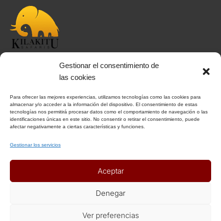
Gestionar el consentimiento de
INFORMACIÓN
las cookies
Para ofrecer las mejores experiencias, utilizamos tecnologías como las cookies para
Aviso Legal
almacenar y/o acceder a la información del dispositivo. El consentimiento de estas
tecnologías nos permitirá procesar datos como el comportamiento de navegación o las
Política de Privacidad
identificaciones únicas en este sitio. No consentir o retirar el consentimiento, puede
Política de Cookies
afectar negativamente a ciertas características y funciones.
Condiciones Generales
Gestionar los servicios
Notas Generales del viaje
Aceptar
ENLACES DE INTERÉS
Denegar
Seguros
Ver preferencias
Recomendaciones de viaje del Ministerio de Exterior