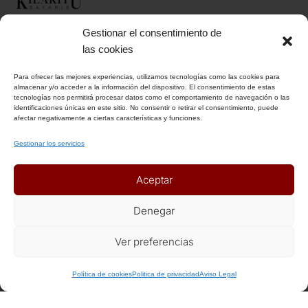
Gestionar el consentimiento de
INFORMACIÓN
las cookies
Para ofrecer las mejores experiencias, utilizamos tecnologías como las cookies para
Aviso Legal
almacenar y/o acceder a la información del dispositivo. El consentimiento de estas
tecnologías nos permitirá procesar datos como el comportamiento de navegación o las
Política de Privacidad
identificaciones únicas en este sitio. No consentir o retirar el consentimiento, puede
Política de Cookies
afectar negativamente a ciertas características y funciones.
Condiciones Generales
Gestionar los servicios
Notas Generales del viaje
Aceptar
ENLACES DE INTERÉS
Denegar
Seguros
Ver preferencias
Recomendaciones de viaje del Ministerio de Exterior
Política de cookies
Politica de privacidad
Aviso Legal
AFILIADOS