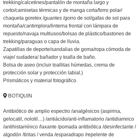
trekking/calcetines/pantalón de montaña largo y
corto/camisetas térmicas y de manga corta/forro polar/
chaqueta goretex /guantes /gorro de sol/gafas de sol para
montaña/cantimplora/linterna frontal con lámpara de
repuesto/navaja multiusos/bolsas de plástico/bastones de
trekking/paraguas o capa de lluvia.
Zapatillas de deporte/sandalias de goma/ropa cómoda de
viaje/ sudadera/ bañador y toalla de baño.
Bolsa de aseo (incluir toallitas húmedas, crema de
protección solar y protección labial.)
Prismáticos y material fotográfico
BOTIQUIN
Antibiótico de amplio espectro /analgésicos (aspirina,
gelocatil, nolotil…) /antiácido/anti-inflamatorio /antidiarreico
/antihistamínico /laxante /pomada antibiótica /desinfectante /
algodón /tiritas / venda /esparadrapo /repelente de