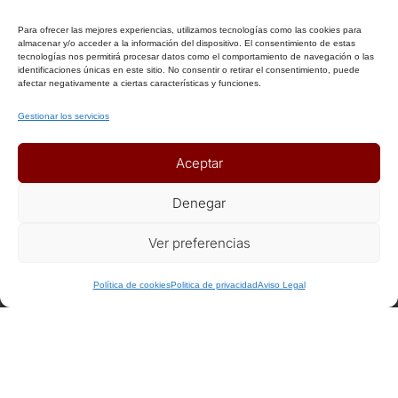
Para ofrecer las mejores experiencias, utilizamos tecnologías como las cookies para
Aviso Legal
almacenar y/o acceder a la información del dispositivo. El consentimiento de estas
tecnologías nos permitirá procesar datos como el comportamiento de navegación o las
Política de Privacidad
identificaciones únicas en este sitio. No consentir o retirar el consentimiento, puede
Política de Cookies
afectar negativamente a ciertas características y funciones.
Condiciones Generales
Gestionar los servicios
Notas Generales del viaje
Aceptar
ENLACES DE INTERÉS
Denegar
Seguros
Ver preferencias
Recomendaciones de viaje del Ministerio de Exterior
+ Info o Reserva
Política de cookies
Politica de privacidad
Aviso Legal
AFILIADOS
Afiliat Agència Catalana de Turisme
RSC