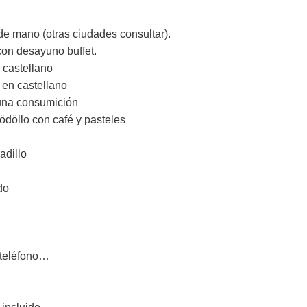
de mano (otras ciudades consultar).
con desayuno buffet.
 castellano
 en castellano
una consumición
Gödöllo con café y pasteles
adillo
do
 teléfono…