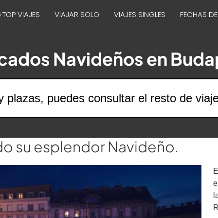
⭐TOP VIAJES
VIAJAR SOLO
VIAJES SINGLES
FECHAS DE
cados Navideños en Buda
y plazas, puedes consultar el resto de viaj
o su esplendor Navideño.
E
e
l
R