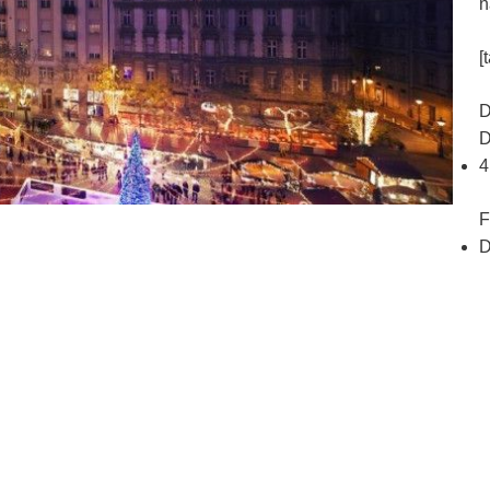
n
[
D
D
4
F
D