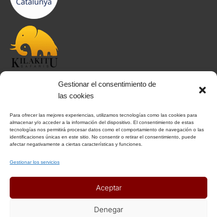
Gestionar el consentimiento de
INFORMACIÓN
las cookies
Para ofrecer las mejores experiencias, utilizamos tecnologías como las cookies para
Aviso Legal
almacenar y/o acceder a la información del dispositivo. El consentimiento de estas
tecnologías nos permitirá procesar datos como el comportamiento de navegación o las
Política de Privacidad
identificaciones únicas en este sitio. No consentir o retirar el consentimiento, puede
Política de Cookies
afectar negativamente a ciertas características y funciones.
Condiciones Generales
Gestionar los servicios
Notas Generales del viaje
Aceptar
ENLACES DE INTERÉS
Denegar