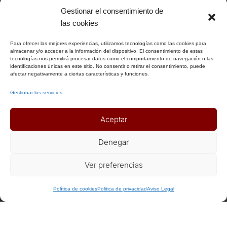
Gestionar el consentimiento de
INFORMACIÓN
las cookies
Para ofrecer las mejores experiencias, utilizamos tecnologías como las cookies para
Aviso Legal
almacenar y/o acceder a la información del dispositivo. El consentimiento de estas
tecnologías nos permitirá procesar datos como el comportamiento de navegación o las
Política de Privacidad
identificaciones únicas en este sitio. No consentir o retirar el consentimiento, puede
Política de Cookies
afectar negativamente a ciertas características y funciones.
Condiciones Generales
Gestionar los servicios
Notas Generales del viaje
Aceptar
ENLACES DE INTERÉS
Denegar
Seguros
Ver preferencias
Recomendaciones de viaje del Ministerio de Exterior
+ Info o Reserva
+ Info o Reserva
Política de cookies
Politica de privacidad
Aviso Legal
AFILIADOS
Afiliat Agència Catalana de Turisme