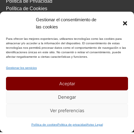
Política de Privacidad
Política de Cookies
Condiciones Generales
Gestionar el consentimiento de
Notas Generales del viaje
las cookies
Para ofrecer las mejores experiencias, utilizamos tecnologías como las cookies para
ENLACES DE INTERÉS
almacenar y/o acceder a la información del dispositivo. El consentimiento de estas
tecnologías nos permitirá procesar datos como el comportamiento de navegación o las
identificaciones únicas en este sitio. No consentir o retirar el consentimiento, puede
Seguros
afectar negativamente a ciertas características y funciones.
Recomendaciones de viaje del Ministerio de Exterior
Gestionar los servicios
AFILIADOS
Aceptar
Denegar
Afiliat Agència Catalana de Turisme
Ver preferencias
RSC
Política de cookies
Politica de privacidad
Aviso Legal
Decálogo del viajero responsable