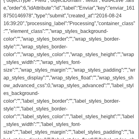
{“objectType”:”Field”,”objectDomain”:”fields”,”editActive”:fals
e,”order”:6,”idAttribute”:”id”,”label”:”Enviar”,”key”:”enviar_161
8750146978″,”type”:”submit”,”created_at”:”2016-08-24
16:39:20″,”processing_label”:”Processing”,”container_class”
:””,”element_class”:””,”wrap_styles_background-
color”:””,”wrap_styles_border”:””,”wrap_styles_border-
style”:””,”wrap_styles_border-
color”:””,”wrap_styles_color”:””,”wrap_styles_height”:””,”wrap
_styles_width”:””,”wrap_styles_font-
size”:””,”wrap_styles_margin”:””,”wrap_styles_padding”:””,”wr
ap_styles_display”:””,”wrap_styles_float”:””,”wrap_styles_sh
ow_advanced_css”:0,”wrap_styles_advanced”:””,”label_styl
es_background-
color”:””,”label_styles_border”:””,”label_styles_border-
style”:””,”label_styles_border-
color”:””,”label_styles_color”:””,”label_styles_height”:””,”label
_styles_width”:””,”label_styles_font-
size”:””,”label_styles_margin”:””,”label_styles_padding”:””,”la