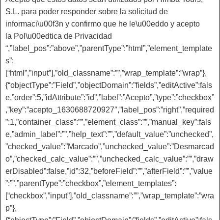
S.L. para poder responder sobre la solicitud de
informaci\u00f3n y confirmo que he le\u00eddo y acepto
la
Pol\u00edtica de Privacidad
“,”label_pos”:”above”,”parentType”:”html”,”element_template
s”:
[“html”,”input”],”old_classname”:””,”wrap_template”:”wrap”},
{“objectType”:”Field”,”objectDomain”:”fields”,”editActive”:fals
e,”order”:5,”idAttribute”:”id”,”label”:”Acepto”,”type”:”checkbox”
,”key”:”acepto_1630688720927″,”label_pos”:”right”,”required
”:1,”container_class”:””,”element_class”:””,”manual_key”:fals
e,”admin_label”:””,”help_text”:””,”default_value”:”unchecked”,
”checked_value”:”Marcado”,”unchecked_value”:”Desmarcad
o”,”checked_calc_value”:””,”unchecked_calc_value”:””,”draw
erDisabled”:false,”id”:32,”beforeField”:””,”afterField”:””,”value
”:””,”parentType”:”checkbox”,”element_templates”:
[“checkbox”,”input”],”old_classname”:””,”wrap_template”:”wra
p”},