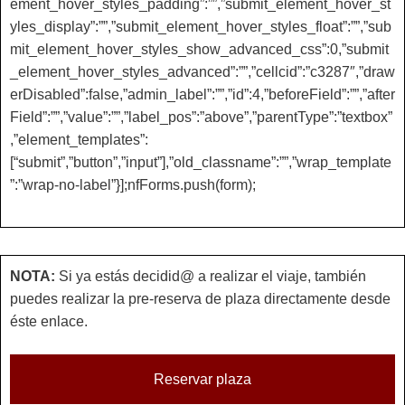
ement_hover_styles_padding”:””,”submit_element_hover_st
yles_display”:””,”submit_element_hover_styles_float”:””,”sub
mit_element_hover_styles_show_advanced_css”:0,”submit
_element_hover_styles_advanced”:””,”cellcid”:”c3287″,”draw
erDisabled”:false,”admin_label”:””,”id”:4,”beforeField”:””,”after
Field”:””,”value”:””,”label_pos”:”above”,”parentType”:”textbox”
,”element_templates”:
[“submit”,”button”,”input”],”old_classname”:””,”wrap_template
”:”wrap-no-label”}];nfForms.push(form);
NOTA:
Si ya estás decidid@ a realizar el viaje, también
puedes realizar la pre-reserva de plaza directamente desde
éste enlace.
Reservar plaza