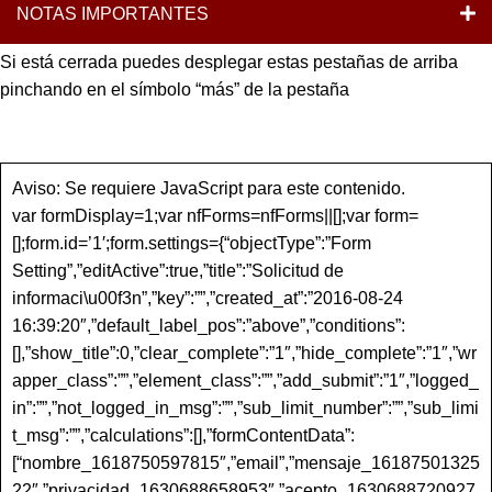
NOTAS IMPORTANTES
Si está cerrada puedes desplegar estas pestañas de arriba
pinchando en el símbolo “más” de la pestaña
Aviso: Se requiere JavaScript para este contenido.
var formDisplay=1;var nfForms=nfForms||[];var form=
[];form.id=’1′;form.settings={“objectType”:”Form
Setting”,”editActive”:true,”title”:”Solicitud de
informaci\u00f3n”,”key”:””,”created_at”:”2016-08-24
16:39:20″,”default_label_pos”:”above”,”conditions”:
[],”show_title”:0,”clear_complete”:”1″,”hide_complete”:”1″,”wr
apper_class”:””,”element_class”:””,”add_submit”:”1″,”logged_
in”:””,”not_logged_in_msg”:””,”sub_limit_number”:””,”sub_limi
t_msg”:””,”calculations”:[],”formContentData”:
[“nombre_1618750597815″,”email”,”mensaje_16187501325
22″,”privacidad_1630688658953″,”acepto_1630688720927