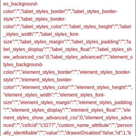
es_background-
color”:””,”label_styles_border”:””,”label_styles_border-
style”:””,”label_styles_border-
color”:””,”label_styles_color”:””,”label_styles_height”:””,”label
_styles_width”:””,”label_styles_font-
size”:””,”label_styles_margin”:””,”label_styles_padding”:””,”la
bel_styles_display”:””,”label_styles_float”:””,”label_styles_sh
ow_advanced_css”:0,”label_styles_advanced”:””,”element_s
tyles_background-
color”:””,”element_styles_border”:””,”element_styles_border-
style”:””,”element_styles_border-
color”:””,”element_styles_color”:””,”element_styles_height”:””,
”element_styles_width”:””,”element_styles_font-
size”:””,”element_styles_margin”:””,”element_styles_padding
”:””,”element_styles_display”:””,”element_styles_float”:””,”ele
ment_styles_show_advanced_css”:0,”element_styles_adva
nced”:””,”cellcid”:”c3277″,”custom_name_attribute”:””,”person
ally_identifiable”:””,”value”:””,”drawerDisabled”:false,”id”:1,”b