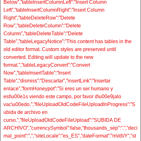
Below”,”tableInsertColumnLeft”:”Insert Column
Left”,”tableInsertColumnRight”:”Insert Column
Right”,”tableDeleteRow”:”Delete
Row”,”tableDeleteColumn”:”Delete
Column”,”tableDeleteTable”:”Delete
Table”,”tableLegacyNotice”:”This content has tables in the
old editor format. Custom styles are preserved until
converted. Editing will update to the new
format.”,”tableLegacyConvert”:”Convert
Now”,”tableInsertTable”:”Insert
Table”,”dismiss”:”Descartar”,”insertLink”:”Insertar
enlace”,”formHoneypot”:”Si eres un ser humano y
est\u00e1s viendo este campo, por favor d\u00e9jalo
vac\u00edo.”,”fileUploadOldCodeFileUploadInProgress”:”S
ubida de archivo en
curso.”,”fileUploadOldCodeFileUpload”:”SUBIDA DE
ARCHIVO”,”currencySymbol”:false,”thousands_sep”:”.”,”deci
mal_point”:”,”,”siteLocale”:”es_ES”,”dateFormat”:”m\/d\/Y”,”st