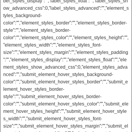
bel_styles_display”:””,”label_styles_float”:””,”label_styles_sh
ow_advanced_css”:0,”label_styles_advanced”:””,”element_s
tyles_background-
color”:””,”element_styles_border”:””,”element_styles_border-
style”:””,”element_styles_border-
color”:””,”element_styles_color”:””,”element_styles_height”:””,
”element_styles_width”:””,”element_styles_font-
size”:””,”element_styles_margin”:””,”element_styles_padding
”:””,”element_styles_display”:””,”element_styles_float”:””,”ele
ment_styles_show_advanced_css”:0,”element_styles_adva
nced”:””,”submit_element_hover_styles_background-
color”:””,”submit_element_hover_styles_border”:””,”submit_e
lement_hover_styles_border-
style”:””,”submit_element_hover_styles_border-
color”:””,”submit_element_hover_styles_color”:””,”submit_ele
ment_hover_styles_height”:””,”submit_element_hover_style
s_width”:””,”submit_element_hover_styles_font-
size”:””,”submit_element_hover_styles_margin”:””,”submit_el