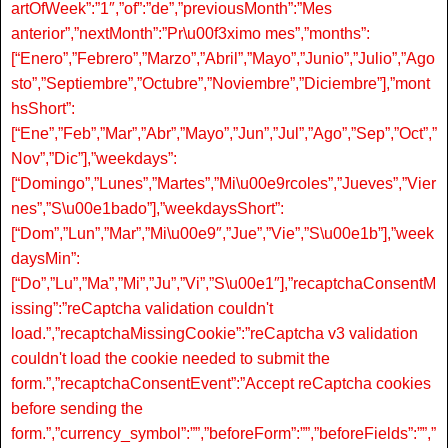
artOfWeek”:”1″,”of”:”de”,”previousMonth”:”Mes
anterior”,”nextMonth”:”Pr\u00f3ximo mes”,”months”:
[“Enero”,”Febrero”,”Marzo”,”Abril”,”Mayo”,”Junio”,”Julio”,”Ago
sto”,”Septiembre”,”Octubre”,”Noviembre”,”Diciembre”],”mont
hsShort”:
[“Ene”,”Feb”,”Mar”,”Abr”,”Mayo”,”Jun”,”Jul”,”Ago”,”Sep”,”Oct”,”
Nov”,”Dic”],”weekdays”:
[“Domingo”,”Lunes”,”Martes”,”Mi\u00e9rcoles”,”Jueves”,”Vier
nes”,”S\u00e1bado”],”weekdaysShort”:
[“Dom”,”Lun”,”Mar”,”Mi\u00e9″,”Jue”,”Vie”,”S\u00e1b”],”week
daysMin”:
[“Do”,”Lu”,”Ma”,”Mi”,”Ju”,”Vi”,”S\u00e1″],”recaptchaConsentM
issing”:”reCaptcha validation couldn't
load.”,”recaptchaMissingCookie”:”reCaptcha v3 validation
couldn't load the cookie needed to submit the
form.”,”recaptchaConsentEvent”:”Accept reCaptcha cookies
before sending the
form.”,”currency_symbol”:””,”beforeForm”:””,”beforeFields”:””,”