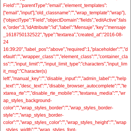
Field”:””,”parentType”:”email”,”element_templates”:
[“email”,”input”],”old_classname”:””,”wrap_template”:”wrap”},
{“objectType”:”Field”,”objectDomain”:”fields”,”editActive”:fals
e,”order”:3,”idAttribute”:”id”,”label”:”Mensaje”,”key”:”mensaje
_1618750132522″,”type”:”textarea”,”created_at”:”2016-08-
24
16:39:20″,”label_pos”:”above”,”required”:1,”placeholder”:””,”d
efault”:””,”wrapper_class”:””,”element_class”:””,”container_cla
ss”:””,”input_limit”:””,”input_limit_type”:”characters”,”input_lim
it_msg”:”Character(s)
left”,”manual_key”:””,”disable_input”:””,”admin_label”:””,”help
_text”:””,”desc_text”:””,”disable_browser_autocomplete”:””,”te
xtarea_rte”:””,”disable_rte_mobile”:””,”textarea_media”:””,”wr
ap_styles_background-
color”:””,”wrap_styles_border”:””,”wrap_styles_border-
style”:””,”wrap_styles_border-
color”:””,”wrap_styles_color”:””,”wrap_styles_height”:””,”wrap
_styles_width”:””,”wrap_styles_font-