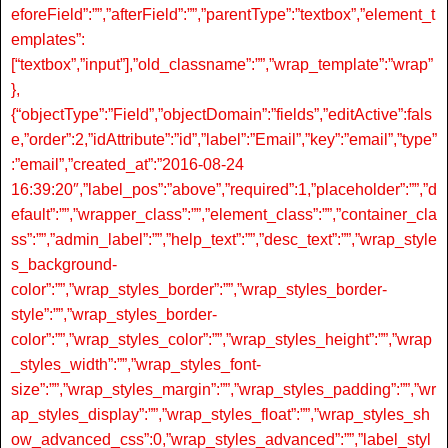
eforeField”:””,”afterField”:””,”parentType”:”textbox”,”element_t
emplates”:
[“textbox”,”input”],”old_classname”:””,”wrap_template”:”wrap”
},
{“objectType”:”Field”,”objectDomain”:”fields”,”editActive”:fals
e,”order”:2,”idAttribute”:”id”,”label”:”Email”,”key”:”email”,”type”
:”email”,”created_at”:”2016-08-24
16:39:20″,”label_pos”:”above”,”required”:1,”placeholder”:””,”d
efault”:””,”wrapper_class”:””,”element_class”:””,”container_cla
ss”:””,”admin_label”:””,”help_text”:””,”desc_text”:””,”wrap_style
s_background-
color”:””,”wrap_styles_border”:””,”wrap_styles_border-
style”:””,”wrap_styles_border-
color”:””,”wrap_styles_color”:””,”wrap_styles_height”:””,”wrap
_styles_width”:””,”wrap_styles_font-
size”:””,”wrap_styles_margin”:””,”wrap_styles_padding”:””,”wr
ap_styles_display”:””,”wrap_styles_float”:””,”wrap_styles_sh
ow_advanced_css”:0,”wrap_styles_advanced”:””,”label_styl