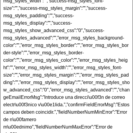
msg_styles_width”:””,”success-msg_styles_font-
size”:””,”success-msg_styles_margin”:””,”success-
msg_styles_padding”:””,”success-
msg_styles_display”:””,”success-
msg_styles_show_advanced_css”:”0″,”success-
msg_styles_advanced”:””,”error_msg_styles_background-
color”:””,”error_msg_styles_border”:””,”error_msg_styles_bor
der-style”:””,”error_msg_styles_border-
color”:””,”error_msg_styles_color”:””,”error_msg_styles_heig
ht”:””,”error_msg_styles_width”:””,”error_msg_styles_font-
size”:””,”error_msg_styles_margin”:””,”error_msg_styles_pad
ding”:””,”error_msg_styles_display”:””,”error_msg_styles_sho
w_advanced_css”:”0″,”error_msg_styles_advanced”:””,”chan
geEmailErrorMsg”:”Introduce una direcci\u00f3n de correo
electr\u00f3nico v\u00e1lida.”,”confirmFieldErrorMsg”:”Estos
campos deben coincidir.”,”fieldNumberNumMinError”:”Error
de n\u00famero
m\u00ednimo”,”fieldNumberNumMaxError”:”Error de