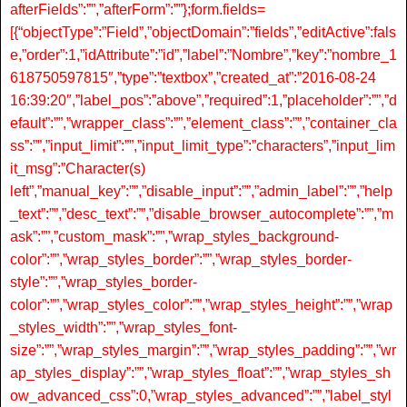
afterFields”:””,”afterForm”:””};form.fields=
[{“objectType”:”Field”,”objectDomain”:”fields”,”editActive”:fals
e,”order”:1,”idAttribute”:”id”,”label”:”Nombre”,”key”:”nombre_1
618750597815″,”type”:”textbox”,”created_at”:”2016-08-24
16:39:20″,”label_pos”:”above”,”required”:1,”placeholder”:””,”d
efault”:””,”wrapper_class”:””,”element_class”:””,”container_cla
ss”:””,”input_limit”:””,”input_limit_type”:”characters”,”input_lim
it_msg”:”Character(s)
left”,”manual_key”:””,”disable_input”:””,”admin_label”:””,”help
_text”:””,”desc_text”:””,”disable_browser_autocomplete”:””,”m
ask”:””,”custom_mask”:””,”wrap_styles_background-
color”:””,”wrap_styles_border”:””,”wrap_styles_border-
style”:””,”wrap_styles_border-
color”:””,”wrap_styles_color”:””,”wrap_styles_height”:””,”wrap
_styles_width”:””,”wrap_styles_font-
size”:””,”wrap_styles_margin”:””,”wrap_styles_padding”:””,”wr
ap_styles_display”:””,”wrap_styles_float”:””,”wrap_styles_sh
ow_advanced_css”:0,”wrap_styles_advanced”:””,”label_styl