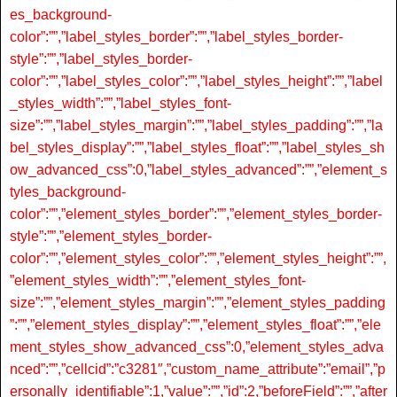
es_background-
color”:””,”label_styles_border”:””,”label_styles_border-
style”:””,”label_styles_border-
color”:””,”label_styles_color”:””,”label_styles_height”:””,”label
_styles_width”:””,”label_styles_font-
size”:””,”label_styles_margin”:””,”label_styles_padding”:””,”la
bel_styles_display”:””,”label_styles_float”:””,”label_styles_sh
ow_advanced_css”:0,”label_styles_advanced”:””,”element_s
tyles_background-
color”:””,”element_styles_border”:””,”element_styles_border-
style”:””,”element_styles_border-
color”:””,”element_styles_color”:””,”element_styles_height”:””,
”element_styles_width”:””,”element_styles_font-
size”:””,”element_styles_margin”:””,”element_styles_padding
”:””,”element_styles_display”:””,”element_styles_float”:””,”ele
ment_styles_show_advanced_css”:0,”element_styles_adva
nced”:””,”cellcid”:”c3281″,”custom_name_attribute”:”email”,”p
ersonally_identifiable”:1,”value”:””,”id”:2,”beforeField”:””,”after