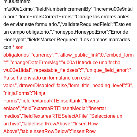
n\u00famero
m\u00e1ximo”,”fieldNumberIncrementBy”:”Increm\u00e9ntal
o por “,”formErrorsCorrectErrors”:”Corrige los errores antes
de enviar este formulario.”,”validateRequiredField”:”Esto es
un campo obligatorio.”,”honeypotHoneypotError”:”Error de
Honeypot”,”fieldsMarkedRequired”:”Los campos marcados
con
* son
obligatorios”,”currency”:””,”allow_public_link”:0,”embed_form
”:””,”changeDateErrorMsg”:”\u00a1Introduce una fecha
v\u00e1lida!”,”repeatable_fieldsets”:””,”unique_field_error”:”
Ya se ha enviado un formulario con este
valor.”,”drawerDisabled”:false,”form_title_heading_level”:”3″,
”ninjaForms”:”Ninja
Forms”,”fieldTextareaRTEInsertLink”:”Insertar
enlace”,”fieldTextareaRTEInsertMedia”:”Insertar
medios”,”fieldTextareaRTESelectAFile”:”Seleccione un
archivo”,”tableInsertRowAbove”:”Insert Row
Above”,”tableInsertRowBelow”:”Insert Row