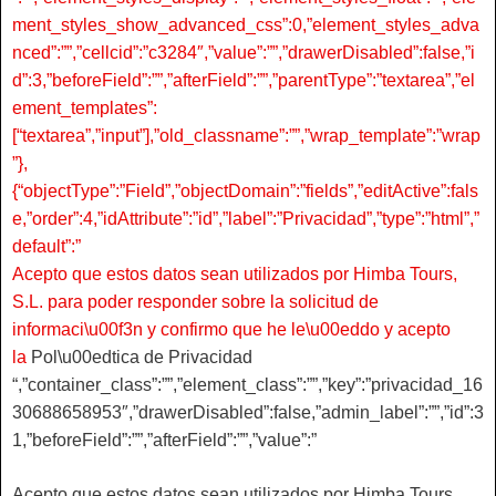
ment_styles_show_advanced_css”:0,”element_styles_adva
nced”:””,”cellcid”:”c3284″,”value”:””,”drawerDisabled”:false,”i
d”:3,”beforeField”:””,”afterField”:””,”parentType”:”textarea”,”el
ement_templates”:
[“textarea”,”input”],”old_classname”:””,”wrap_template”:”wrap
”},
{“objectType”:”Field”,”objectDomain”:”fields”,”editActive”:fals
e,”order”:4,”idAttribute”:”id”,”label”:”Privacidad”,”type”:”html”,”
default”:”
Acepto que estos datos sean utilizados por Himba Tours,
S.L. para poder responder sobre la solicitud de
informaci\u00f3n y confirmo que he le\u00eddo y acepto
la
Pol\u00edtica de Privacidad
“,”container_class”:””,”element_class”:””,”key”:”privacidad_16
30688658953″,”drawerDisabled”:false,”admin_label”:””,”id”:3
1,”beforeField”:””,”afterField”:””,”value”:”
Acepto que estos datos sean utilizados por Himba Tours,