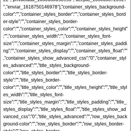
″,”enviar_1618750146978″],”container_styles_background-
color”:””,”container_styles_border”:””,”container_styles_bord
er-style”:””,”container_styles_border-
color”:””,”container_styles_color”:””,”container_styles_height”
:””,”container_styles_width”:””,”container_styles_font-
size”:””,”container_styles_margin”:””,”container_styles_paddi
ng”:””,”container_styles_display”:””,”container_styles_float”:””
,”container_styles_show_advanced_css”:”0″,”container_styl
es_advanced”:””,”title_styles_background-
color”:””,”title_styles_border”:””,”title_styles_border-
style”:””,”title_styles_border-
color”:””,”title_styles_color”:””,”title_styles_height”:””,”title_styl
es_width”:””,”title_styles_font-
size”:””,”title_styles_margin”:””,”title_styles_padding”:””,”title_
styles_display”:””,”title_styles_float”:””,”title_styles_show_ad
vanced_css”:”0″,”title_styles_advanced”:””,”row_styles_back
ground-color”:””,”row_styles_border”:””,”row_styles_border-