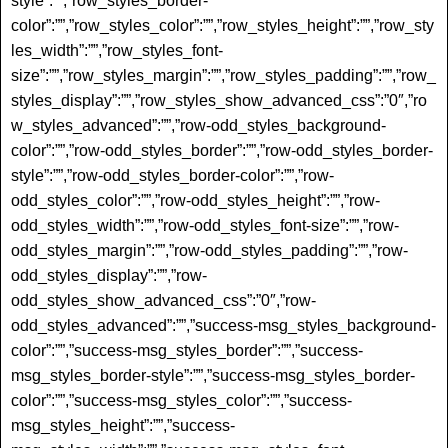
style”:””,”row_styles_border-
color”:””,”row_styles_color”:””,”row_styles_height”:””,”row_sty
les_width”:””,”row_styles_font-
size”:””,”row_styles_margin”:””,”row_styles_padding”:””,”row_
styles_display”:””,”row_styles_show_advanced_css”:”0″,”ro
w_styles_advanced”:””,”row-odd_styles_background-
color”:””,”row-odd_styles_border”:””,”row-odd_styles_border-
style”:””,”row-odd_styles_border-color”:””,”row-
odd_styles_color”:””,”row-odd_styles_height”:””,”row-
odd_styles_width”:””,”row-odd_styles_font-size”:””,”row-
odd_styles_margin”:””,”row-odd_styles_padding”:””,”row-
odd_styles_display”:””,”row-
odd_styles_show_advanced_css”:”0″,”row-
odd_styles_advanced”:””,”success-msg_styles_background-
color”:””,”success-msg_styles_border”:””,”success-
msg_styles_border-style”:””,”success-msg_styles_border-
color”:””,”success-msg_styles_color”:””,”success-
msg_styles_height”:””,”success-