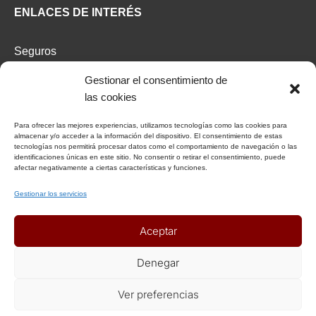
ENLACES DE INTERÉS
Seguros
Recomendaciones de viaje del Ministerio de Exterior
Gestionar el consentimiento de
las cookies
AFILIADOS
Para ofrecer las mejores experiencias, utilizamos tecnologías como las cookies para
almacenar y/o acceder a la información del dispositivo. El consentimiento de estas
Afiliat Agència Catalana de Turisme
tecnologías nos permitirá procesar datos como el comportamiento de navegación o las
identificaciones únicas en este sitio. No consentir o retirar el consentimiento, puede
afectar negativamente a ciertas características y funciones.
RSC
Gestionar los servicios
Decálogo del viajero responsable
Aceptar
Declaración responsable Viajeros Singles by Himba
Realización de viajes de cooperación internacional
Denegar
Ver preferencias