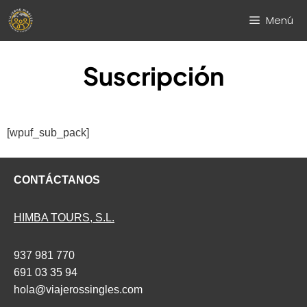
Saltar
Menú
al
contenido
Suscripción
[wpuf_sub_pack]
CONTÁCTANOS
HIMBA TOURS, S.L.
937 981 770
691 03 35 94
hola@viajerossingles.com