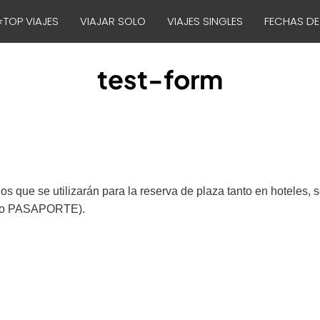
⭐TOP VIAJES
VIAJAR SOLO
VIAJES SINGLES
FECHAS DE
test-form
os que se utilizarán para la reserva de plaza tanto en hoteles, s
IE o PASAPORTE).