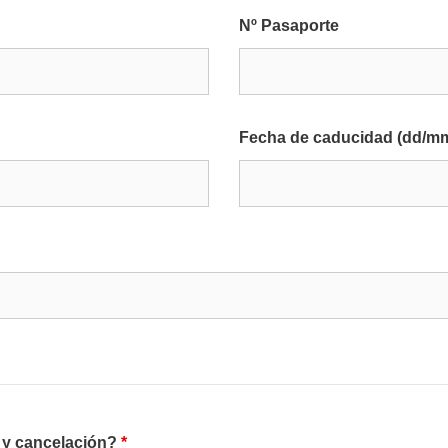
Nº Pasaporte
Fecha de caducidad (dd/m
a y cancelación?
*