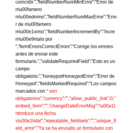
coincidir.”,”fieldNumberNumMinError”:”Error de
n\u00famero
m\u00ednimo”,”fieldNumberNumMaxError”:”Erro
r de n\u00famero
m\u00e1ximo”,”fieldNumberIncrementBy”:”Incre
m\u00e9ntalo por
“,”formErrorsCorrectErrors”:”Corrige los errores
antes de enviar este
formulario.”,”validateRequiredField”:”Esto es un
campo
obligatorio.”,”honeypotHoneypotError”:”Error de
Honeypot”,”fieldsMarkedRequired”:”Los campos
marcados con
* son
obligatorios”,”currency”:””,”allow_public_link”:0,”
embed_form”:””,”changeDateErrorMsg”:”\u00a1I
ntroduce una fecha
v\u00e1lida!”,”repeatable_fieldsets”:””,”unique_fi
eld_error”:”Ya se ha enviado un formulario con