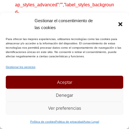
ap_styles_advanced”:””,”label_styles_backgroun
d-
color”:””,”label_styles_border”:””,”label_styles_bo
Gestionar el consentimiento de
rder-style”:””,”label_styles_border-
las cookies
color”:””,”label_styles_color”:””,”label_styles_hei
Para ofrecer las mejores experiencias, utilizamos tecnologías como las cookies para
ght”:””,”label_styles_width”:””,”label_styles_font-
almacenar y/o acceder a la información del dispositivo. El consentimiento de estas
size”:””,”label_styles_margin”:””,”label_styles_pa
tecnologías nos permitirá procesar datos como el comportamiento de navegación o las
identificaciones únicas en este sitio. No consentir o retirar el consentimiento, puede
dding”:””,”label_styles_display”:””,”label_styles_fl
afectar negativamente a ciertas características y funciones.
oat”:””,”label_styles_show_advanced_css”:0,”lab
Gestionar los servicios
el_styles_advanced”:””,”element_styles_backgro
und-
Aceptar
color”:””,”element_styles_border”:””,”element_styl
es_border-style”:””,”element_styles_border-
Denegar
color”:””,”element_styles_color”:””,”element_style
s_height”:””,”element_styles_width”:””,”element_
Ver preferencias
styles_font-
size”:””,”element_styles_margin”:””,”element_styl
Política de cookies
Politica de privacidad
Aviso Legal
es_padding”:””,”element_styles_display”:””,”elem