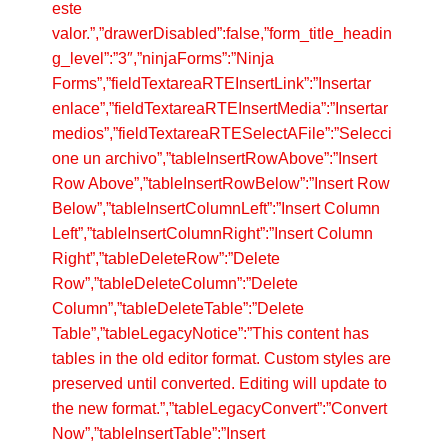
este
valor.”,”drawerDisabled”:false,”form_title_headin
g_level”:”3″,”ninjaForms”:”Ninja
Forms”,”fieldTextareaRTEInsertLink”:”Insertar
enlace”,”fieldTextareaRTEInsertMedia”:”Insertar
medios”,”fieldTextareaRTESelectAFile”:”Selecci
one un archivo”,”tableInsertRowAbove”:”Insert
Row Above”,”tableInsertRowBelow”:”Insert Row
Below”,”tableInsertColumnLeft”:”Insert Column
Left”,”tableInsertColumnRight”:”Insert Column
Right”,”tableDeleteRow”:”Delete
Row”,”tableDeleteColumn”:”Delete
Column”,”tableDeleteTable”:”Delete
Table”,”tableLegacyNotice”:”This content has
tables in the old editor format. Custom styles are
preserved until converted. Editing will update to
the new format.”,”tableLegacyConvert”:”Convert
Now”,”tableInsertTable”:”Insert