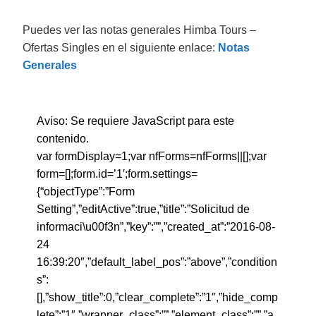
Puedes ver las notas generales Himba Tours –
Ofertas Singles en el siguiente enlace:
Notas
Generales
Aviso: Se requiere JavaScript para este
contenido.
var formDisplay=1;var nfForms=nfForms||[];var
form=[];form.id=’1′;form.settings=
{“objectType”:”Form
Setting”,”editActive”:true,”title”:”Solicitud de
informaci\u00f3n”,”key”:””,”created_at”:”2016-08-
24
16:39:20″,”default_label_pos”:”above”,”condition
s”:
[],”show_title”:0,”clear_complete”:”1″,”hide_comp
lete”:”1″,”wrapper_class”:””,”element_class”:””,”a