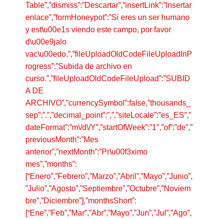
Table”,”dismiss”:”Descartar”,”insertLink”:”Insertar
enlace”,”formHoneypot”:”Si eres un ser humano
y est\u00e1s viendo este campo, por favor
d\u00e9jalo
vac\u00edo.”,”fileUploadOldCodeFileUploadInP
rogress”:”Subida de archivo en
curso.”,”fileUploadOldCodeFileUpload”:”SUBID
A DE
ARCHIVO”,”currencySymbol”:false,”thousands_
sep”:”.”,”decimal_point”:”,”,”siteLocale”:”es_ES”,”
dateFormat”:”m\/d\/Y”,”startOfWeek”:”1″,”of”:”de”,”
previousMonth”:”Mes
anterior”,”nextMonth”:”Pr\u00f3ximo
mes”,”months”:
[“Enero”,”Febrero”,”Marzo”,”Abril”,”Mayo”,”Junio”,
”Julio”,”Agosto”,”Septiembre”,”Octubre”,”Noviem
bre”,”Diciembre”],”monthsShort”:
[“Ene”,”Feb”,”Mar”,”Abr”,”Mayo”,”Jun”,”Jul”,”Ago”,