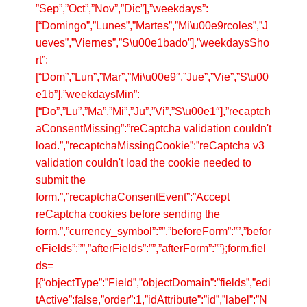
”Sep”,”Oct”,”Nov”,”Dic”],”weekdays”:
[“Domingo”,”Lunes”,”Martes”,”Mi\u00e9rcoles”,”J
ueves”,”Viernes”,”S\u00e1bado”],”weekdaysSho
rt”:
[“Dom”,”Lun”,”Mar”,”Mi\u00e9″,”Jue”,”Vie”,”S\u00
e1b”],”weekdaysMin”:
[“Do”,”Lu”,”Ma”,”Mi”,”Ju”,”Vi”,”S\u00e1″],”recaptch
aConsentMissing”:”reCaptcha validation couldn't
load.”,”recaptchaMissingCookie”:”reCaptcha v3
validation couldn't load the cookie needed to
submit the
form.”,”recaptchaConsentEvent”:”Accept
reCaptcha cookies before sending the
form.”,”currency_symbol”:””,”beforeForm”:””,”befor
eFields”:””,”afterFields”:””,”afterForm”:””};form.fiel
ds=
[{“objectType”:”Field”,”objectDomain”:”fields”,”edi
tActive”:false,”order”:1,”idAttribute”:”id”,”label”:”N