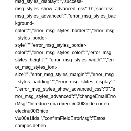
msg_styles_display”:””,”success-
msg_styles_show_advanced_css”:”0″,”success-
msg_styles_advanced”:””,”error_msg_styles_bac
kground-
color”:””,”error_msg_styles_border”:””,”error_msg
_styles_border-
style”:””,”error_msg_styles_border-
color”:””,”error_msg_styles_color”:””,”error_msg_
styles_height”:””,”error_msg_styles_width”:””,”err
or_msg_styles_font-
size”:””,”error_msg_styles_margin”:””,”error_msg
_styles_padding”:””,”error_msg_styles_display”:”
”,”error_msg_styles_show_advanced_css”:”0″,”e
rror_msg_styles_advanced”:””,”changeEmailErro
rMsg”:”Introduce una direcci\u00f3n de correo
electr\u00f3nico
v\u00e1lida.”,”confirmFieldErrorMsg”:”Estos
campos deben