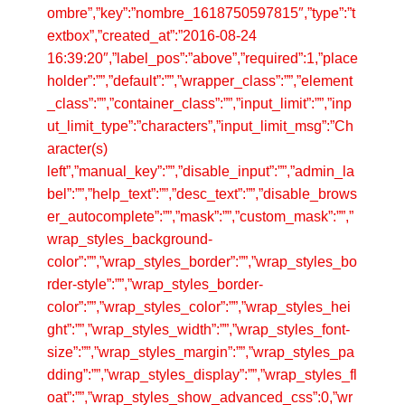
ombre”,”key”:”nombre_1618750597815″,”type”:”t
extbox”,”created_at”:”2016-08-24
16:39:20″,”label_pos”:”above”,”required”:1,”place
holder”:””,”default”:””,”wrapper_class”:””,”element
_class”:””,”container_class”:””,”input_limit”:””,”inp
ut_limit_type”:”characters”,”input_limit_msg”:”Ch
aracter(s)
left”,”manual_key”:””,”disable_input”:””,”admin_la
bel”:””,”help_text”:””,”desc_text”:””,”disable_brows
er_autocomplete”:””,”mask”:””,”custom_mask”:””,”
wrap_styles_background-
color”:””,”wrap_styles_border”:””,”wrap_styles_bo
rder-style”:””,”wrap_styles_border-
color”:””,”wrap_styles_color”:””,”wrap_styles_hei
ght”:””,”wrap_styles_width”:””,”wrap_styles_font-
size”:””,”wrap_styles_margin”:””,”wrap_styles_pa
dding”:””,”wrap_styles_display”:””,”wrap_styles_fl
oat”:””,”wrap_styles_show_advanced_css”:0,”wr