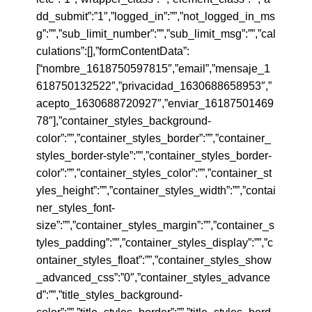
dd_submit”:”1″,”logged_in”:””,”not_logged_in_ms
g”:””,”sub_limit_number”:””,”sub_limit_msg”:””,”cal
culations”:[],”formContentData”:
[“nombre_1618750597815″,”email”,”mensaje_1
618750132522″,”privacidad_1630688658953″,”
acepto_1630688720927″,”enviar_16187501469
78″],”container_styles_background-
color”:””,”container_styles_border”:””,”container_
styles_border-style”:””,”container_styles_border-
color”:””,”container_styles_color”:””,”container_st
yles_height”:””,”container_styles_width”:””,”contai
ner_styles_font-
size”:””,”container_styles_margin”:””,”container_s
tyles_padding”:””,”container_styles_display”:””,”c
ontainer_styles_float”:””,”container_styles_show
_advanced_css”:”0″,”container_styles_advance
d”:””,”title_styles_background-