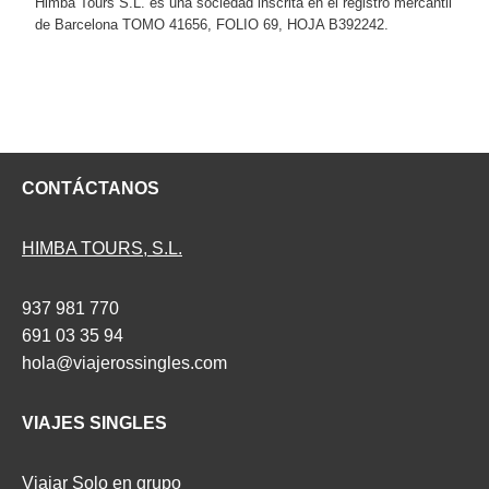
Himba Tours S.L. es una sociedad inscrita en el registro mercantil
de Barcelona TOMO 41656, FOLIO 69, HOJA B392242.
CONTÁCTANOS
HIMBA TOURS, S.L.
937 981 770
691 03 35 94
hola@viajerossingles.com
VIAJES SINGLES
Viajar Solo en grupo