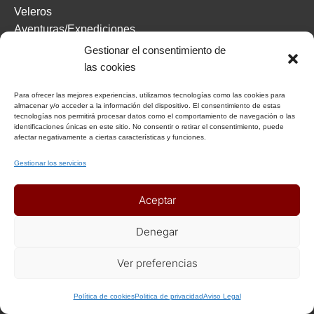
Veleros
Aventuras/Expediciones
Healthy Singles
Gestionar el consentimiento de
Mujeres viajeras
las cookies
Viajes solidarios
Para ofrecer las mejores experiencias, utilizamos tecnologías como las cookies para
almacenar y/o acceder a la información del dispositivo. El consentimiento de estas
tecnologías nos permitirá procesar datos como el comportamiento de navegación o las
VIAJES SINGLES POR FECHAS
identificaciones únicas en este sitio. No consentir o retirar el consentimiento, puede
afectar negativamente a ciertas características y funciones.
Gestionar los servicios
Viajar solo en Enero
Viajar solo en Febrero
Aceptar
Viajar solo en Marzo
Viajar solo en Abril
Denegar
Viajar solo en Mayo
Viajar solo en Junio
Ver preferencias
Viajar solo en Julio
+ Info o Reserva
Viajar solo en Agosto
Política de cookies
Politica de privacidad
Aviso Legal
Viajar solo en Septiembre