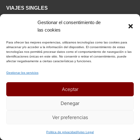
VIAJES SINGLES
Gestionar el consentimiento de
Viajar Solo en grupo
las cookies
Viajes exclusivos Singles
Para ofrecer las mejores experiencias, utilizamos tecnologías como las cookies para
almacenar y/o acceder a la información del dispositivo. El consentimiento de estas
VIAJES POR DESTINO
tecnologías nos permitirá procesar datos como el comportamiento de navegación o las
identificaciones únicas en este sitio. No consentir o retirar el consentimiento, puede
afectar negativamente a ciertas características y funciones.
Viajes Singles a África
Gestionar los servicios
Viajes Singles a América
Viajes Singles a Asia/Oceanía
Aceptar
Viajes Singles a Europa
Viajes Singles en España
Denegar
Especial Oriente Medio
Especial Caribe
Ver preferencias
VIAJES POR ACTIVIDAD
Politica de privacidad
Aviso Legal