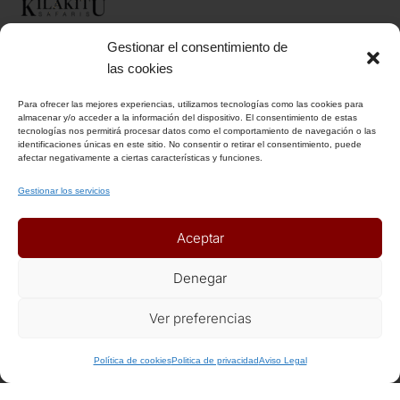
Gestionar el consentimiento de
INFORMACIÓN
las cookies
Para ofrecer las mejores experiencias, utilizamos tecnologías como las cookies para
Aviso Legal
almacenar y/o acceder a la información del dispositivo. El consentimiento de estas
tecnologías nos permitirá procesar datos como el comportamiento de navegación o las
Política de Privacidad
identificaciones únicas en este sitio. No consentir o retirar el consentimiento, puede
afectar negativamente a ciertas características y funciones.
Política de Cookies
Condiciones Generales
Gestionar los servicios
Notas Generales del viaje
Aceptar
ENLACES DE INTERÉS
Denegar
Seguros
Ver preferencias
Recomendaciones de viaje del Ministerio de Exterior
+ Info o Reserva
Política de cookies
Politica de privacidad
Aviso Legal
AFILIADOS