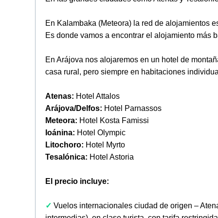
En Kalambaka (Meteora) la red de alojamientos es
Es donde vamos a encontrar el alojamiento más bá
En Arájova nos alojaremos en un hotel de montaña 
casa rural, pero siempre en habitaciones individu
Atenas:
Hotel Attalos
Arájova/Delfos:
Hotel Parnassos
Meteora:
Hotel Kosta Famissi
Ioánina:
Hotel Olympic
Litochoro:
Hotel Myrto
Tesalónica:
Hotel Astoria
El precio incluye:
✓
Vuelos internacionales ciudad de origen – Aten
intermedias), en clase turista, con tarifa restring