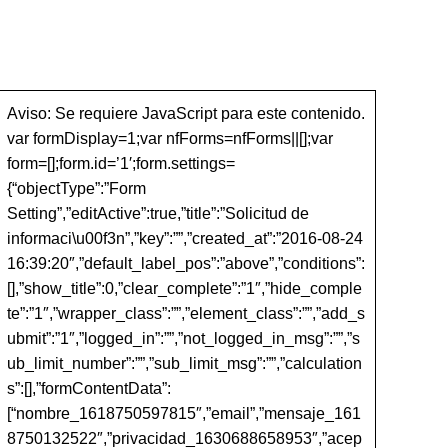
Aviso: Se requiere JavaScript para este contenido.
var formDisplay=1;var nfForms=nfForms||[];var
form=[];form.id=’1′;form.settings=
{“objectType”:”Form
Setting”,”editActive”:true,”title”:”Solicitud de
informaci\u00f3n”,”key”:””,”created_at”:”2016-08-24
16:39:20″,”default_label_pos”:”above”,”conditions”:
[],”show_title”:0,”clear_complete”:”1″,”hide_comple
te”:”1″,”wrapper_class”:””,”element_class”:””,”add_s
ubmit”:”1″,”logged_in”:””,”not_logged_in_msg”:””,”s
ub_limit_number”:””,”sub_limit_msg”:””,”calculation
s”:[],”formContentData”:
[“nombre_1618750597815″,”email”,”mensaje_161
8750132522″,”privacidad_1630688658953″,”acep