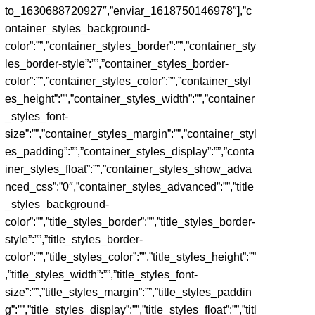
to_1630688720927″,”enviar_1618750146978″],”c
ontainer_styles_background-
color”:””,”container_styles_border”:””,”container_sty
les_border-style”:””,”container_styles_border-
color”:””,”container_styles_color”:””,”container_styl
es_height”:””,”container_styles_width”:””,”container
_styles_font-
size”:””,”container_styles_margin”:””,”container_styl
es_padding”:””,”container_styles_display”:””,”conta
iner_styles_float”:””,”container_styles_show_adva
nced_css”:”0″,”container_styles_advanced”:””,”title
_styles_background-
color”:””,”title_styles_border”:””,”title_styles_border-
style”:””,”title_styles_border-
color”:””,”title_styles_color”:””,”title_styles_height”:””
,”title_styles_width”:””,”title_styles_font-
size”:””,”title_styles_margin”:””,”title_styles_paddin
g”:””,”title_styles_display”:””,”title_styles_float”:””,”titl