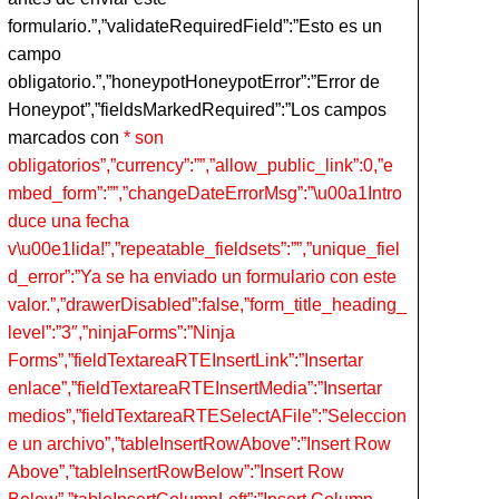
formulario.”,”validateRequiredField”:”Esto es un
campo
obligatorio.”,”honeypotHoneypotError”:”Error de
Honeypot”,”fieldsMarkedRequired”:”Los campos
marcados con
* son
obligatorios”,”currency”:””,”allow_public_link”:0,”e
mbed_form”:””,”changeDateErrorMsg”:”\u00a1Intro
duce una fecha
v\u00e1lida!”,”repeatable_fieldsets”:””,”unique_fiel
d_error”:”Ya se ha enviado un formulario con este
valor.”,”drawerDisabled”:false,”form_title_heading_
level”:”3″,”ninjaForms”:”Ninja
Forms”,”fieldTextareaRTEInsertLink”:”Insertar
enlace”,”fieldTextareaRTEInsertMedia”:”Insertar
medios”,”fieldTextareaRTESelectAFile”:”Seleccion
e un archivo”,”tableInsertRowAbove”:”Insert Row
Above”,”tableInsertRowBelow”:”Insert Row