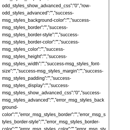
odd_styles_show_advanced_css”:”0″,”row-
odd_styles_advanced”:””,”success-
msg_styles_background-color”:””,”success-
msg_styles_border”:””,”success-
msg_styles_border-style”:””,”success-
msg_styles_border-color”:””,”success-
msg_styles_color”:””,”success-
msg_styles_height”:””,”success-
msg_styles_width”:””,”success-msg_styles_font-
size”:””,”success-msg_styles_margin”:””,”success-
msg_styles_padding”:””,”success-
msg_styles_display”:””,”success-
msg_styles_show_advanced_css”:”0″,”success-
msg_styles_advanced”:””,”error_msg_styles_back
ground-
color”:””,”error_msg_styles_border”:””,”error_msg_s
tyles_border-style”:””,”error_msg_styles_border-
color”:””,”error_msg_styles_color”:””,”error_msg_sty