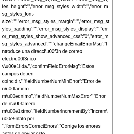
les_height”:””,”error_msg_styles_width”:””,”error_m
sg_styles_font-
size”:””,”error_msg_styles_margin”:””,”error_msg_st
yles_padding”:””,”error_msg_styles_display”:””,”err
or_msg_styles_show_advanced_css”:”0″,”error_m
sg_styles_advanced”:””,”changeEmailErrorMsg”:”I
ntroduce una direcci\u00f3n de correo
electr\u00f3nico
v\u00e1lida.”,”confirmFieldErrorMsg”:”Estos
campos deben
coincidir.”,”fieldNumberNumMinError”:”Error de
n\u00famero
m\u00ednimo”,”fieldNumberNumMaxError”:”Error
de n\u00famero
m\u00e1ximo”,”fieldNumberIncrementBy”:”Increm\
u00e9ntalo por
“,”formErrorsCorrectErrors”:”Corrige los errores
antes de enviar este