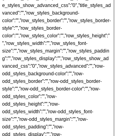
e_styles_show_advanced_css”:”0″,”title_styles_ad
vanced”:””,”row_styles_background-
color”:””,”row_styles_border”:””,”row_styles_border-
style”:””,”row_styles_border-
color”:””,”row_styles_color”:””,”row_styles_height”:”
”,”row_styles_width”:””,”row_styles_font-
size”:””,”row_styles_margin”:””,”row_styles_paddin
g”:””,”row_styles_display”:””,”row_styles_show_ad
vanced_css”:”0″,”row_styles_advanced”:””,”row-
odd_styles_background-color”:””,”row-
odd_styles_border”:””,”row-odd_styles_border-
style”:””,”row-odd_styles_border-color”:””,”row-
odd_styles_color”:””,”row-
odd_styles_height”:””,”row-
odd_styles_width”:””,”row-odd_styles_font-
size”:””,”row-odd_styles_margin”:””,”row-
odd_styles_padding”:””,”row-
odd_styles_display”:””,”row-