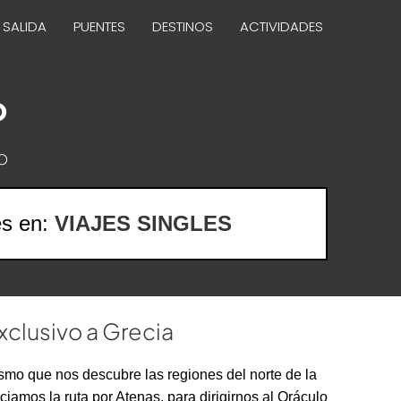
 SALIDA
PUENTES
DESTINOS
ACTIVIDADES
o
o
es en:
VIAJES SINGLES
xclusivo a Grecia
ismo que nos descubre las regiones del norte de la
iamos la ruta por Atenas, para dirigirnos al Oráculo