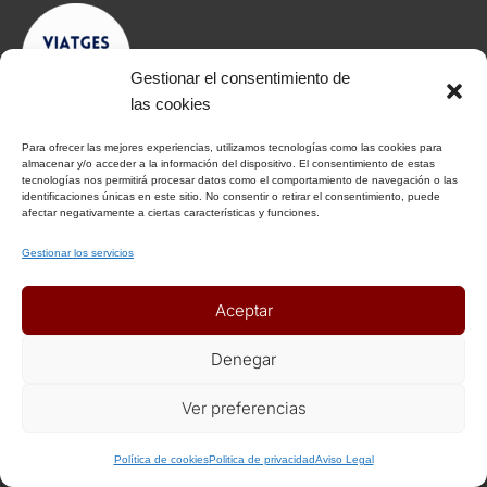
Gestionar el consentimiento de
las cookies
Para ofrecer las mejores experiencias, utilizamos tecnologías como las cookies para
almacenar y/o acceder a la información del dispositivo. El consentimiento de estas
tecnologías nos permitirá procesar datos como el comportamiento de navegación o las
identificaciones únicas en este sitio. No consentir o retirar el consentimiento, puede
afectar negativamente a ciertas características y funciones.
Gestionar los servicios
INFORMACIÓN
Aceptar
Aviso Legal
Denegar
Política de Privacidad
Política de Cookies
Ver preferencias
Condiciones Generales
+ Info o Reserva
Notas Generales del viaje
Política de cookies
Politica de privacidad
Aviso Legal