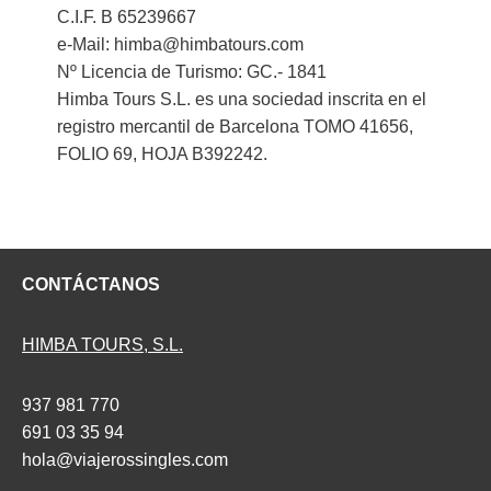
C.I.F. B 65239667
e-Mail: himba@himbatours.com
Nº Licencia de Turismo: GC.- 1841
Himba Tours S.L. es una sociedad inscrita en el
registro mercantil de Barcelona TOMO 41656,
FOLIO 69, HOJA B392242.
CONTÁCTANOS
HIMBA TOURS, S.L.
937 981 770
691 03 35 94
hola@viajerossingles.com