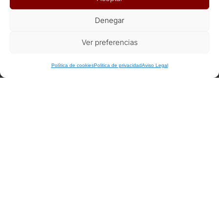
ENLACES DE INTERÉS
Denegar
Seguros
Ver preferencias
Recomendaciones de viaje del Ministerio de Exterior
Política de cookies
Politica de privacidad
Aviso Legal
AFILIADOS
Afiliat Agència Catalana de Turisme
RSC
Decálogo del viajero responsable
Declaración responsable Viajeros Singles by Himba
Realización de viajes de cooperación internacional