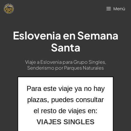
Saltar
Menú
al
contenido
Eslovenia en Semana
Santa
Viaje a Eslovenia para Grupo Singles,
Senderismo por Parques Naturales
Para este viaje ya no hay
plazas, puedes consultar
el resto de viajes en:
VIAJES SINGLES