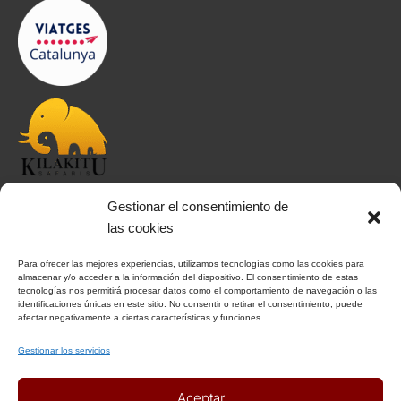
Gestionar el consentimiento de
INFORMACIÓN
las cookies
Para ofrecer las mejores experiencias, utilizamos tecnologías como las cookies para
Aviso Legal
almacenar y/o acceder a la información del dispositivo. El consentimiento de estas
tecnologías nos permitirá procesar datos como el comportamiento de navegación o las
Política de Privacidad
identificaciones únicas en este sitio. No consentir o retirar el consentimiento, puede
afectar negativamente a ciertas características y funciones.
Política de Cookies
Condiciones Generales
Gestionar los servicios
Notas Generales del viaje
Aceptar