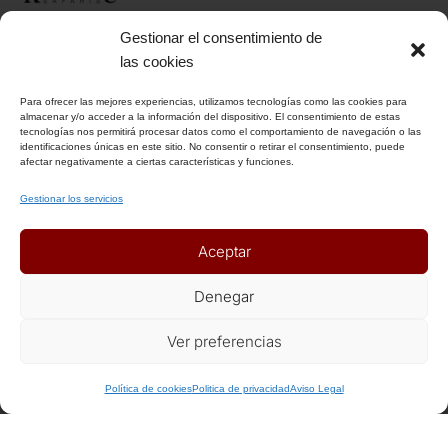
Gestionar el consentimiento de
INFORMACIÓN
las cookies
Para ofrecer las mejores experiencias, utilizamos tecnologías como las cookies para
Aviso Legal
almacenar y/o acceder a la información del dispositivo. El consentimiento de estas
tecnologías nos permitirá procesar datos como el comportamiento de navegación o las
Política de Privacidad
identificaciones únicas en este sitio. No consentir o retirar el consentimiento, puede
Política de Cookies
afectar negativamente a ciertas características y funciones.
Condiciones Generales
Gestionar los servicios
Notas Generales del viaje
Aceptar
ENLACES DE INTERÉS
Denegar
Seguros
Ver preferencias
Recomendaciones de viaje del Ministerio de Exterior
¿Necesitas + info de este viaje?
Política de cookies
Politica de privacidad
Aviso Legal
AFILIADOS