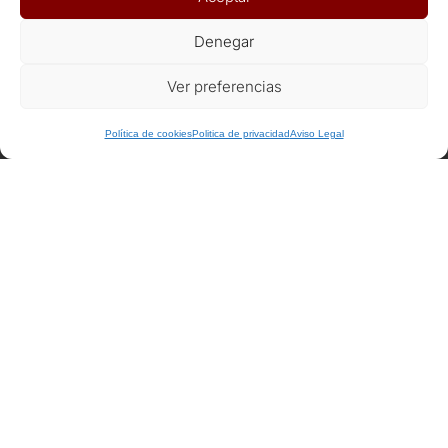
ENLACES DE INTERÉS
Denegar
Seguros
Ver preferencias
Recomendaciones de viaje del Ministerio de Exterior
+ Info o Reserva
Política de cookies
Politica de privacidad
Aviso Legal
AFILIADOS
Afiliat Agència Catalana de Turisme
RSC
Decálogo del viajero responsable
Declaración responsable Viajeros Singles by Himba
Realización de viajes de cooperación internacional