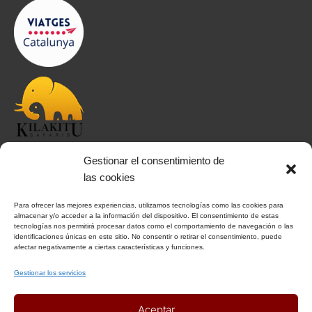
Gestionar el consentimiento de
INFORMACIÓN
las cookies
Para ofrecer las mejores experiencias, utilizamos tecnologías como las cookies para
Aviso Legal
almacenar y/o acceder a la información del dispositivo. El consentimiento de estas
tecnologías nos permitirá procesar datos como el comportamiento de navegación o las
Política de Privacidad
identificaciones únicas en este sitio. No consentir o retirar el consentimiento, puede
Política de Cookies
afectar negativamente a ciertas características y funciones.
Condiciones Generales
Gestionar los servicios
Notas Generales del viaje
Aceptar